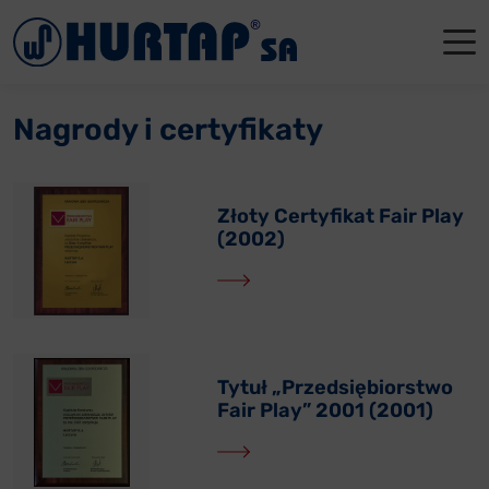
Menu
O Nas
O Nas
Firmowe
Dla apte
Łęczyca
Nagrody i certyfikaty
Aktualności
Władze sp
Dla akcjo
Dla prod
Gdańsk
Współpraca
Status p
Archiwum
Głogów
Złoty Certyfikat Fair Play
(2002)
Oddziały
Nagrody i
Tychy
Reklamacje
Szkoleni
Oferty pracy
Tytuł „Przedsiębiorstwo
Fair Play” 2001 (2001)
Kontakt