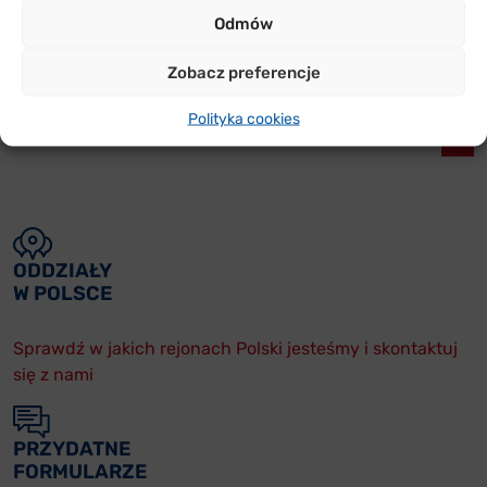
Apteczne” (2009r.)
Odmów
Zobacz preferencje
Polityka cookies
<
1
…
3
4
5
6
ODDZIAŁY
W POLSCE
Sprawdź w jakich rejonach Polski jesteśmy i skontaktuj
się z nami
PRZYDATNE
FORMULARZE