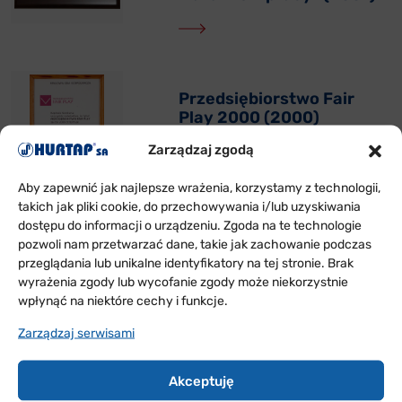
Przedsiębiorstwo Fair
Play 2000 (2000)
Zarządzaj zgodą
Aby zapewnić jak najlepsze wrażenia, korzystamy z technologii,
takich jak pliki cookie, do przechowywania i/lub uzyskiwania
dostępu do informacji o urządzeniu. Zgoda na te technologie
HURTAP SA Solidnym
pozwoli nam przetwarzać dane, takie jak zachowanie podczas
Pracodawcą 2010 (2011r.)
przeglądania lub unikalne identyfikatory na tej stronie. Brak
wyrażenia zgody lub wycofanie zgody może niekorzystnie
wpłynąć na niektóre cechy i funkcje.
Zarządzaj serwisami
Złoty Laur Klienta 2008 w
Akceptuję
kategorii „Programy