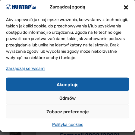
Zarządzaj zgodą
Aby zapewnić jak najlepsze wrażenia, korzystamy z technologii,
takich jak pliki cookie, do przechowywania i/lub uzyskiwania
dostępu do informacji o urządzeniu. Zgoda na te technologie
Gazele Biznesu 2003 r.
pozwoli nam przetwarzać dane, takie jak zachowanie podczas
(2003)
przeglądania lub unikalne identyfikatory na tej stronie. Brak
wyrażenia zgody lub wycofanie zgody może niekorzystnie
wpłynąć na niektóre cechy i funkcje.
Zarządzaj serwisami
Laur Farmacji i Medycyny
Akceptuję
(2003)
Odmów
Zobacz preferencje
Polityka cookies
Człowiek Sukcesu Polskiej