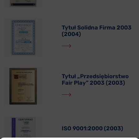
Tytuł Solidna Firma 2003
(2004)
Tytuł „Przedsiębiorstwo
Fair Play” 2003 (2003)
ISO 9001:2000 (2003)