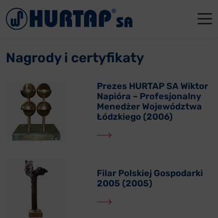
Menu
O Nas
O Nas
Firmowe
Dla apte
Łęczyca
Nagrody i certyfikaty
Aktualności
Władze sp
Dla akcjo
Dla prod
Gdańsk
Współpraca
Status p
Archiwum
Głogów
Prezes HURTAP SA Wiktor
Napióra – Profesjonalny
Menedżer Województwa
Oddziały
Nagrody i
Tychy
Łódzkiego (2006)
Reklamacje
Szkoleni
Oferty pracy
Filar Polskiej Gospodarki
Kontakt
2005 (2005)