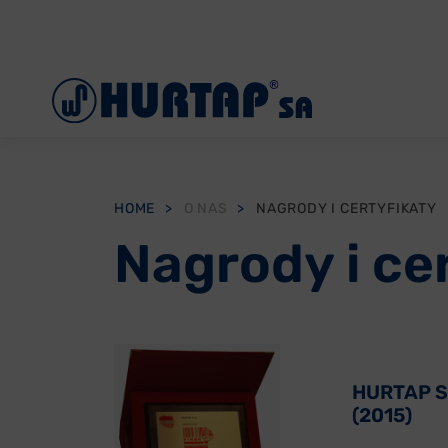
Menu
O Nas
Aktualności
Współpraca
HOME
>
O NAS
>
NAGRODY I CERTYFIKATY
Oddziały
Nagrody i ce
Reklamacje
Oferty pracy
Kontakt
HURTAP S
(2015)