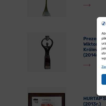
Ab
Prezes Z
pl
ur
Wiktor Na
ja
Królewski
st
(2014r.)
wp
Za
HURTAP S
(2013r.)