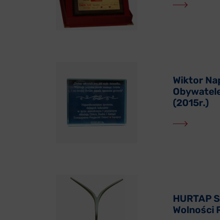
Wiktor N
Obywatele
(2015r.)
HURTAP SA
Wolności R