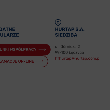
DATNE
HURTAP S.A.
ULARZE
SIEDZIBA
ul. Górnicza 2
UNKI WSPÓŁPRACY
99-100 Łęczyca
hfhurtap@hurtap.com.pl
LAMACJE ON-LINE