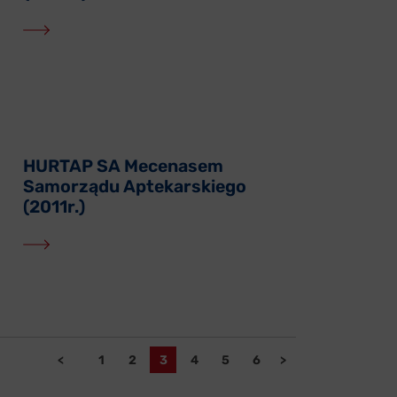
HURTAP SA Mecenasem
Samorządu Aptekarskiego
(2011r.)
<
1
2
3
4
5
6
>