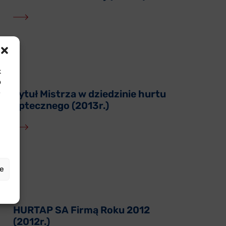
k
o
e
Tytuł Mistrza w dziedzinie hurtu
aptecznego (2013r.)
je
HURTAP SA Firmą Roku 2012
(2012r.)