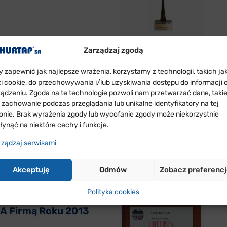
Zarządzaj zgodą
y zapewnić jak najlepsze wrażenia, korzystamy z technologii, takich ja
arządu HURTAP SA
iki cookie, do przechowywania i/lub uzyskiwania dostępu do informacji 
ządzeniu. Zgoda na te technologie pozwoli nam przetwarzać dane, taki
pióra Przyjacielem
k zachowanie podczas przeglądania lub unikalne identyfikatory na tej
ego Miasta Łęczyca
ronie. Brak wyrażenia zgody lub wycofanie zgody może niekorzystnie
łynąć na niektóre cechy i funkcje.
rządzaj serwisami
Akceptuję
Odmów
Zobacz preferenc
Polityka cookies
A Firmą Roku 2013