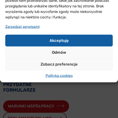
pozwoli nam przetwarzać dane, takie jak zachowanie podczas
przeglądania lub unikalne identyfikatory na tej stronie. Brak
wyrażenia zgody lub wycofanie zgody może niekorzystnie
wpłynąć na niektóre cechy i funkcje.
Zarządzaj serwisami
Akceptuję
ODDZIAŁY
W POLSCE
Odmów
Sprawdź w jakich rejonach Polski jesteśmy i skontaktuj
Zobacz preferencje
się z nami
Polityka cookies
PRZYDATNE
FORMULARZE
WARUNKI WSPÓŁPRACY