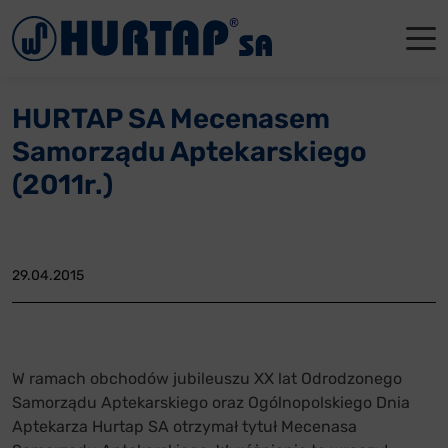
Menu
O Nas
O Nas
Firmowe
Dla apte
Łęczyca
HURTAP SA Mecenasem
Aktualności
Władze sp
Dla akcjo
Dla prod
Gdańsk
Samorządu Aptekarskiego
Współpraca
Status p
Archiwum
Głogów
(2011r.)
Oddziały
Nagrody i
Tychy
Reklamacje
Szkoleni
29.04.2015
Oferty pracy
Kontakt
W ramach obchodów jubileuszu XX lat Odrodzonego
Samorządu Aptekarskiego oraz Ogólnopolskiego Dnia
Aptekarza Hurtap SA otrzymał tytuł Mecenasa