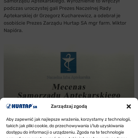
Samorządu Aptekarskiego. Wyróżnienie to wręczył
podczas uroczystej gali Prezes Naczelnej Rady
Aptekarskiej dr Grzegorz Kucharewicz, a odebrał je
osobiście Prezes Zarządu Hurtap SA mgr farm. Wiktor
Napióra.
Zarządzaj zgodą
Aby zapewnić jak najlepsze wrażenia, korzystamy z technologii,
takich jak pliki cookie, do przechowywania i/lub uzyskiwania
dostępu do informacji o urządzeniu. Zgoda na te technologie