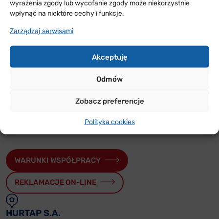
wyrażenia zgody lub wycofanie zgody może niekorzystnie
wpłynąć na niektóre cechy i funkcje.
Zarządzaj serwisami
ODDZIAŁY
W POLSCE
Akceptuję
Sprawdź w jakich rejonach Polski jesteśmy i skontaktuj
Odmów
się z nami
Zobacz preferencje
PRZYDATNE
Polityka cookies
FORMULARZE
WARUNKI WSPÓŁPRACY
REKLAMACJE ON-LINE
HURTAP S.A.