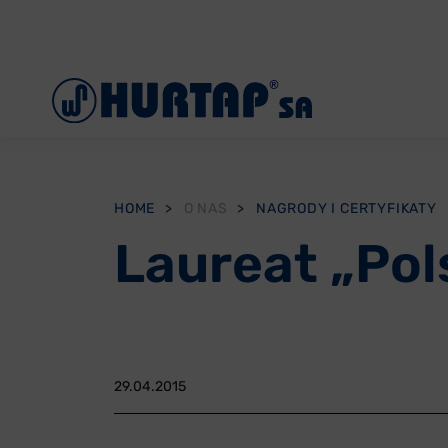
Menu
O Nas
Aktualności
Współpraca
HOME
>
O NAS
>
NAGRODY I CERTYFIKATY
Oddziały
Laureat „Pol
Reklamacje
Oferty pracy
Kontakt
29.04.2015