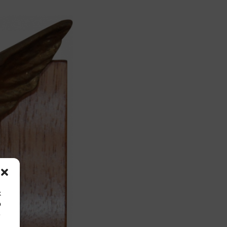
k
o
e