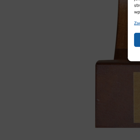
st
wp
Za