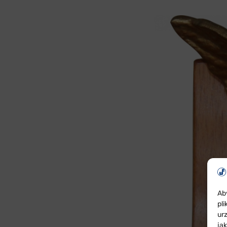
Ab
pl
ur
ja