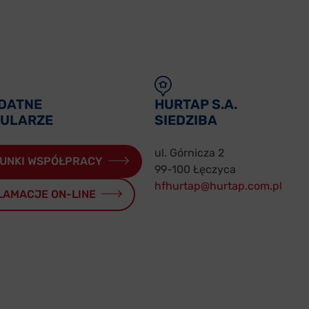
DATNE
HURTAP S.A.
ULARZE
SIEDZIBA
ul. Górnicza 2
UNKI WSPÓŁPRACY
99-100 Łęczyca
hfhurtap@hurtap.com.pl
LAMACJE ON-LINE