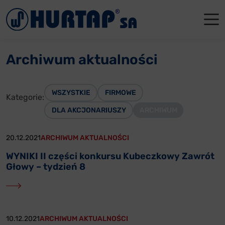
Menu
O Nas
O Nas
Firmowe
Dla apte
Łęczyca
Archiwum aktualności
Aktualności
Władze sp
Dla akcjo
Dla prod
Gdańsk
Współpraca
Status p
Archiwum
Głogów
WSZYSTKIE
FIRMOWE
Kategorie:
DLA AKCJONARIUSZY
ARCHIWUM
Oddziały
Nagrody i
Tychy
Reklamacje
Szkoleni
20.12.2021
ARCHIWUM AKTUALNOŚCI
WYNIKI II części konkursu Kubeczkowy Zawrót
Oferty pracy
Głowy – tydzień 8
Kontakt
10.12.2021
ARCHIWUM AKTUALNOŚCI