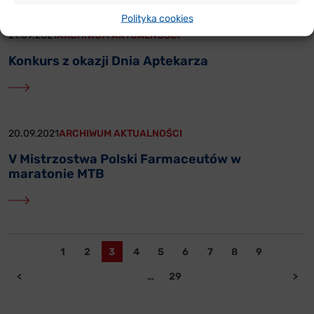
Polityka cookies
21.09.2021
ARCHIWUM AKTUALNOŚCI
Konkurs z okazji Dnia Aptekarza
20.09.2021
ARCHIWUM AKTUALNOŚCI
V Mistrzostwa Polski Farmaceutów w
maratonie MTB
1
2
3
4
5
6
7
8
9
<
…
29
>