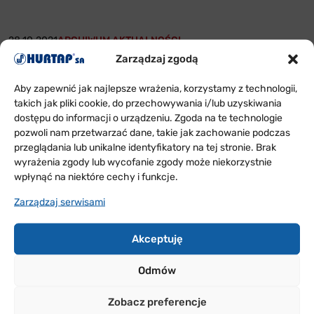
28.10.2021
ARCHIWUM AKTUALNOŚCI
Zarządzaj zgodą
WYNIKI II części konkursu Kubeczkowy Zawrót
Głowy – tydzień 1
Aby zapewnić jak najlepsze wrażenia, korzystamy z technologii,
takich jak pliki cookie, do przechowywania i/lub uzyskiwania
dostępu do informacji o urządzeniu. Zgoda na te technologie
pozwoli nam przetwarzać dane, takie jak zachowanie podczas
przeglądania lub unikalne identyfikatory na tej stronie. Brak
21.10.2021
ARCHIWUM AKTUALNOŚCI
wyrażenia zgody lub wycofanie zgody może niekorzystnie
wpłynąć na niektóre cechy i funkcje.
Wyniki konkursu z okazji Dnia Aptekarza
Zarządzaj serwisami
Akceptuję
14.10.2021
ARCHIWUM AKTUALNOŚCI
Odmów
II część Konkursu z okazji Dnia Aptekarza
Zobacz preferencje