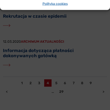
Polityka cookies
25.03.2020
ARCHIWUM AKTUALNOŚCI
Rekrutacja w czasie epidemii
12.03.2020
ARCHIWUM AKTUALNOŚCI
Informacja dotycząca płatności
dokonywanych gotówką
1
2
3
4
5
6
7
8
9
<
…
29
>