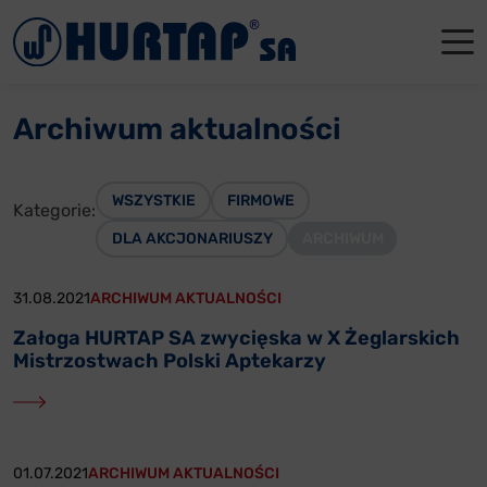
Menu
O Nas
O Nas
Firmowe
Dla apte
Łęczyca
Archiwum aktualności
Aktualności
Władze sp
Dla akcjo
Dla prod
Gdańsk
Współpraca
Status p
Archiwum
Głogów
WSZYSTKIE
FIRMOWE
Kategorie:
DLA AKCJONARIUSZY
ARCHIWUM
Oddziały
Nagrody i
Tychy
Reklamacje
Szkoleni
31.08.2021
ARCHIWUM AKTUALNOŚCI
Załoga HURTAP SA zwycięska w X Żeglarskich
Oferty pracy
Mistrzostwach Polski Aptekarzy
Kontakt
01.07.2021
ARCHIWUM AKTUALNOŚCI