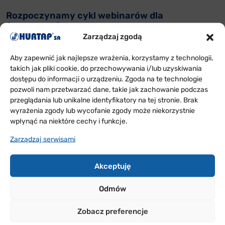
Rozpoczynamy cykl webinarów dla
farmaceutów
Zarządzaj zgodą
Aby zapewnić jak najlepsze wrażenia, korzystamy z technologii,
takich jak pliki cookie, do przechowywania i/lub uzyskiwania
20.08.2020
ARCHIWUM AKTUALNOŚCI
dostępu do informacji o urządzeniu. Zgoda na te technologie
pozwoli nam przetwarzać dane, takie jak zachowanie podczas
Okręgowa Izba Aptekarska w Łodzi Mistrzem
przeglądania lub unikalne identyfikatory na tej stronie. Brak
Polski w Żeglarstwie
wyrażenia zgody lub wycofanie zgody może niekorzystnie
wpłynąć na niektóre cechy i funkcje.
Zarządzaj serwisami
31.07.2020
ARCHIWUM AKTUALNOŚCI
Akceptuję
Komunikat w sprawie V Mistrzostw Polski w
Maratonie MTB
Odmów
Zobacz preferencje