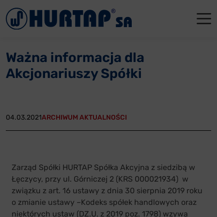
Menu
O Nas
O Nas
Firmowe
Dla apte
Łęczyca
Ważna informacja dla
Aktualności
Władze sp
Dla akcjo
Dla prod
Gdańsk
Akcjonariuszy Spółki
Współpraca
Status p
Archiwum
Głogów
Oddziały
Nagrody i
Tychy
04.03.2021
ARCHIWUM AKTUALNOŚCI
Reklamacje
Szkoleni
Oferty pracy
Zarząd Spółki HURTAP Spółka Akcyjna z siedzibą w
Łęczycy, przy ul. Górniczej 2 (KRS 000021934) w
Kontakt
związku z art. 16 ustawy z dnia 30 sierpnia 2019 roku
o zmianie ustawy –Kodeks spółek handlowych oraz
niektórych ustaw (DZ.U. z 2019 poz. 1798) wzywa