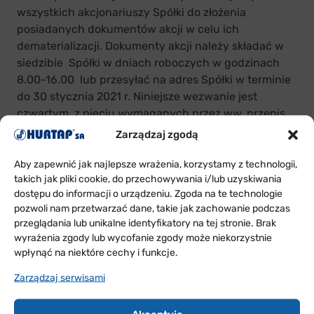
wszystkich akcjonariuszy Spółki do złożenia
posiadanych dokumentów akcji w celu ich
dematerializacji. Dokumenty akcji należy składać w
siedzibie Spółki w dniach roboczych w godzinach
8.00-16.00 lub przesyłać na adres Spółki w terminie
do 30 stycznia 2021 r. Niniejsze wezwanie jest
czwartym z pięciu wymaganych przez ww. przepis
prawa.
Zarządzaj zgodą
Aby zapewnić jak najlepsze wrażenia, korzystamy z technologii,
takich jak pliki cookie, do przechowywania i/lub uzyskiwania
dostępu do informacji o urządzeniu. Zgoda na te technologie
ODDZIAŁY
pozwoli nam przetwarzać dane, takie jak zachowanie podczas
W POLSCE
przeglądania lub unikalne identyfikatory na tej stronie. Brak
wyrażenia zgody lub wycofanie zgody może niekorzystnie
wpłynąć na niektóre cechy i funkcje.
Sprawdź w jakich rejonach Polski jesteśmy i skontaktuj
się z nami
Zarządzaj serwisami