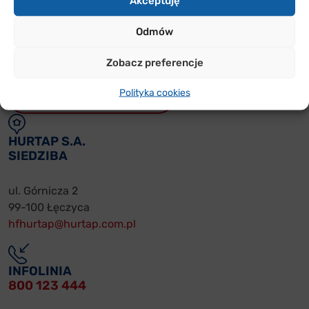
Akceptuję
PRZYDATNE
FORMULARZE
Odmów
Zobacz preferencje
WARUNKI WSPÓŁPRACY
Polityka cookies
REKLAMACJE ON-LINE
HURTAP S.A.
SIEDZIBA
ul. Górnicza 2
99-100 Łęczyca
hfhurtap@hurtap.com.pl
INFOLINIA
800 123 444