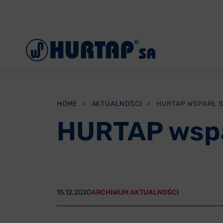
Menu
O Nas
Aktualności
Współpraca
HOME
>
AKTUALNOŚCI
>
HURTAP WSPARŁ 
Oddziały
HURTAP wspa
Reklamacje
Oferty pracy
Kontakt
15.12.2020
ARCHIWUM AKTUALNOŚCI