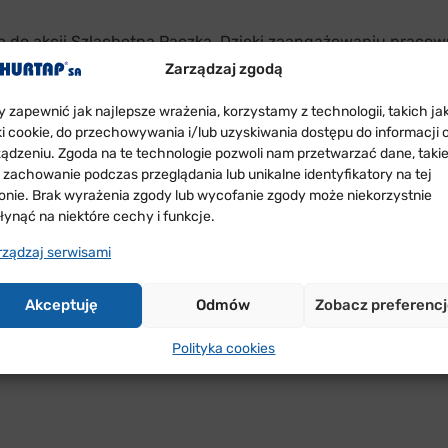
się do akcji Szlachetna Paczka. Dzięki zaangażowaniu prac
kobieta z naszego miasta. Tegoroczna zbiórka przeszła nasz
Zarządzaj zgodą
y HURTAP udało się spełnić nie tylko trzy kluczowe potrzeb
y zapewnić jak najlepsze wrażenia, korzystamy z technologii, takich ja
szczególne upominki tkj. buty, zabawki, pościel i ubrania. D
iki cookie, do przechowywania i/lub uzyskiwania dostępu do informacji 
chach i Głogowie, którzy wsparli potrzebujących ze swoich 
ządzeniu. Zgoda na te technologie pozwoli nam przetwarzać dane, taki
brań czy żywności.
k zachowanie podczas przeglądania lub unikalne identyfikatory na tej
ronie. Brak wyrażenia zgody lub wycofanie zgody może niekorzystnie
in w tzw. „Weekend Cudów” 12-13 grudnia 2020 r., to czas, 
łynąć na niektóre cechy i funkcje.
azać dedykowaną pomoc i nadzieję na zmianę tym, którym za
rządzaj serwisami
tóra zrzesza wolontariuszy, potrzebujące rodziny i darczyń
ńców w tym roku, mimo pandemii, udało się pomóc 14 016 r
Akceptuję
Odmów
Zobacz preferenc
ch na twarzach potrzebujących osób. Wszystkim pracownik
Polityka cookies