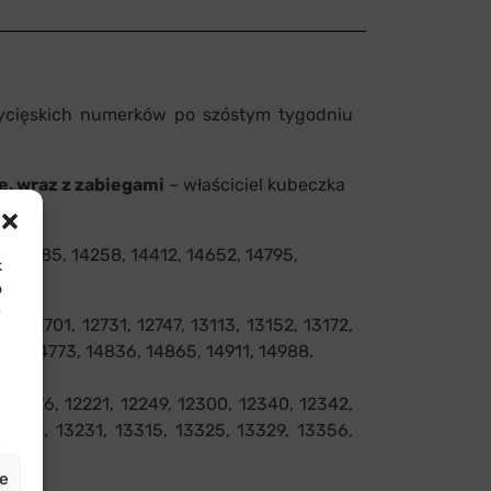
cięskich numerków po szóstym tygodniu
, wraz z zabiegami
– właściciel kubeczka
 13985, 14258, 14412, 14652, 14795,
k
o
e
 12701, 12731, 12747, 13113, 13152, 13172,
25, 14773, 14836, 14865, 14911, 14988.
12176, 12221, 12249, 12300, 12340, 12342,
13216, 13231, 13315, 13325, 13329, 13356,
je