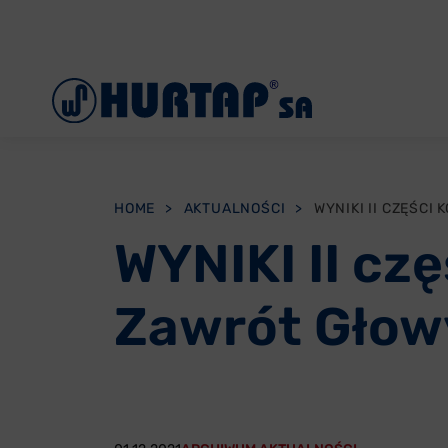
Menu
O Nas
Aktualności
Współpraca
HOME
>
AKTUALNOŚCI
>
Oddziały
WYNIKI II cz
Reklamacje
Zawrót Głowy
Oferty pracy
Kontakt