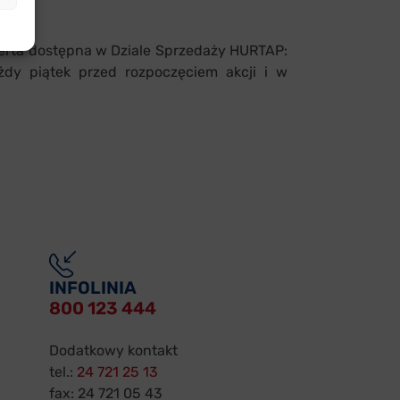
rta dostępna w Dziale Sprzedaży HURTAP:
żdy piątek przed rozpoczęciem akcji i w
INFOLINIA
800 123 444
Dodatkowy kontakt
tel.:
24 721 25 13
fax: 24 721 05 43