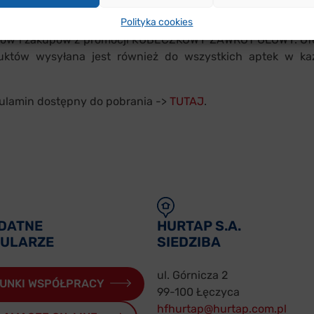
 pośrednictwem Przedstawicieli Handlowych HURTAP.
Polityka cookies
rków i zakupów z promocji KUBECZKOWY ZAWRÓT GŁOWY. Ofe
uktów wysyłana jest również do wszystkich aptek w ka
ulamin dostępny do pobrania ->
TUTAJ
.
DATNE
HURTAP S.A.
ULARZE
SIEDZIBA
ul. Górnicza 2
UNKI WSPÓŁPRACY
99-100 Łęczyca
hfhurtap@hurtap.com.pl