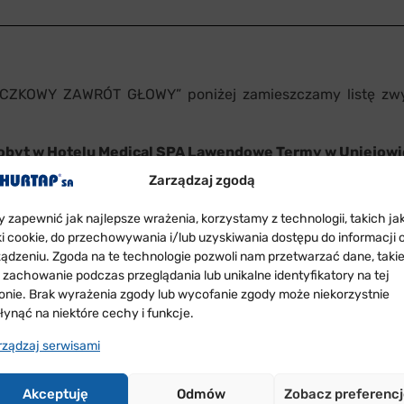
CZKOWY ZAWRÓT GŁOWY” poniżej zamieszczamy listę zwy
yt w Hotelu Medical SPA Lawendowe Termy w Uniejowie
Zarządzaj zgodą
serva 2011, Włochy
– właściele kubeczków o numerach: 13701,
y zapewnić jak najlepsze wrażenia, korzystamy z technologii, takich ja
iki cookie, do przechowywania i/lub uzyskiwania dostępu do informacji 
ządzeniu. Zgoda na te technologie pozwoli nam przetwarzać dane, taki
a Cava, Hiszpania
– właściele kubeczków o numerach: 12621,
k zachowanie podczas przeglądania lub unikalne identyfikatory na tej
13543, 13752, 13786, 13992, 14005, 14356, 14395, 14546, 147
ronie. Brak wyrażenia zgody lub wycofanie zgody może niekorzystnie
łynąć na niektóre cechy i funkcje.
ściele kubeczków o numerach: 12066, 12086, 12097, 12105, 
rządzaj serwisami
, 12563, 12599, 12695, 12719, 12739, 12883, 13161, 13162, 
Akceptuję
Odmów
Zobacz preferenc