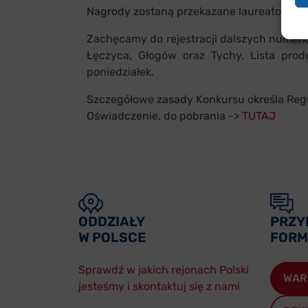
Nagrody zostaną przekazane laureatom za
Zachęcamy do rejestracji dalszych nume
Łęczyca, Głogów oraz Tychy. Lista prod
poniedziałek.
Szczegółowe zasady Konkursu określa Reg
Oświadczenie, do pobrania ->
TUTAJ
ODDZIAŁY
PRZY
W POLSCE
FORM
Sprawdź w jakich rejonach Polski
WAR
jesteśmy i skontaktuj się z nami