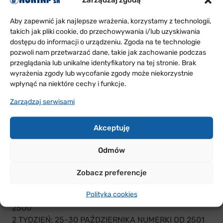
produktów objętych promocją.
Oferta promocyjna obowiązuje w każdym
Aby zapewnić jak najlepsze wrażenia, korzystamy z technologii,
takich jak pliki cookie, do przechowywania i/lub uzyskiwania
tygodniu począwszy od 18 października 2021 r.
dostępu do informacji o urządzeniu. Zgoda na te technologie
przez okres 10 tygodni
pozwoli nam przetwarzać dane, takie jak zachowanie podczas
i dostępna będzie (zgodnie z poniższym
przeglądania lub unikalne identyfikatory na tej stronie. Brak
harmonogramem) w Dziale Sprzedaży HURTAP:
wyrażenia zgody lub wycofanie zgody może niekorzystnie
Łęczyca, Głogów oraz Tychy. Oferta będzie
wpłynąć na niektóre cechy i funkcje.
również wysyłana do Aptek e-mailem przed
Zarządzaj serwisami
rozpoczęciem akcji.
W każdym tygodniu w ofercie mogą znajdować
Akceptuję
się inne produkty.
Szczegółowy harmonogram wraz z numerami
Odmów
identyfikacyjnymi na kubeczkach, które mogą
wziąć udział w konkursie
Zobacz preferencje
w danym tygodniu znajduje się poniżej:
Polityka cookies
1 TYDZIEŃ: 18-23 PAŹDZIERNIKA NUMERKI OD 1 DO
2500
2 TYDZIEŃ: 25-30 PAŹDZIERNIKA NUMERKI OD 2501