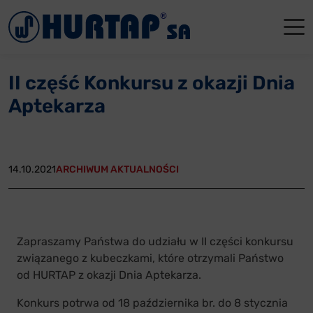
Menu
O Nas
O Nas
Firmowe
Dla apte
Łęczyca
II część Konkursu z okazji Dnia
Aktualności
Władze sp
Dla akcjo
Dla prod
Gdańsk
Aptekarza
Współpraca
Status p
Archiwum
Głogów
Oddziały
Nagrody i
Tychy
14.10.2021
ARCHIWUM AKTUALNOŚCI
Reklamacje
Szkoleni
Oferty pracy
Zapraszamy Państwa do udziału w II części konkursu
związanego z kubeczkami, które otrzymali Państwo
Kontakt
od HURTAP z okazji Dnia Aptekarza.
Konkurs potrwa od 18 października br. do 8 stycznia