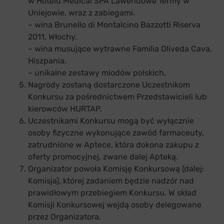
w Hotelu Medical SPA Lawendowe Termy w
Uniejowie, wraz z zabiegami.
– wina Brunello di Montalcino Bazzotti Riserva
2011, Włochy.
– wina musujące wytrawne Familia Oliveda Cava,
Hiszpania.
– unikalne zestawy miodów polskich.
Nagrody zostaną dostarczone Uczestnikom
Konkursu za pośrednictwem Przedstawicieli lub
kierowców HURTAP.
Uczestnikami Konkursu mogą być wyłącznie
osoby fizyczne wykonujące zawód farmaceuty,
zatrudnione w Aptece, która dokona zakupu z
oferty promocyjnej, zwane dalej Apteką.
Organizator powoła Komisję Konkursową (dalej:
Komisja), której zadaniem będzie nadzór nad
prawidłowym przebiegiem Konkursu. W skład
Komisji Konkursowej wejdą osoby delegowane
przez Organizatora.