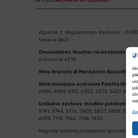
09.11.2021
ARCHIWUM AKTUALNOŚCI
Zgodnie z Regulaminem Konkursu „KUBE
trwania akcji:
Dwuosobowy Voucher na weekendowy pob
o numerze 6319.
Ab
Wino Brunello di Montalcino Bazzotti Ri
pl
ur
Wino musujące wytrawne Familia Oliveda
ja
6086, 6089, 6107, 6353, 6373, 6427, 6513, 
st
wp
Unikalne zestawy miodów polskich
– wł
5741, 5744, 5776, 5805, 5837, 5850, 5858, 
Za
6993, 7113, 7160, 7178, 7430.
Nagrody zostaną przekazane laureatom za