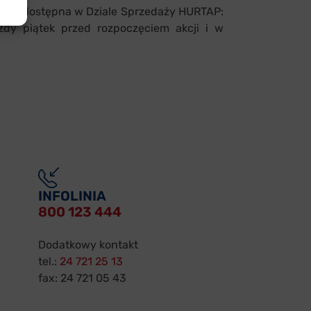
rta dostępna w Dziale Sprzedaży HURTAP:
żdy piątek przed rozpoczęciem akcji i w
INFOLINIA
800 123 444
Dodatkowy kontakt
tel.:
24 721 25 13
fax: 24 721 05 43