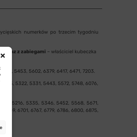
cięskich numerków po trzecim tygodniu
, wraz z zabiegami
– właściciel kubeczka
k
5173, 5453, 5602, 6379, 6417, 6471, 7203.
o
e
5313, 5322, 5331, 5443, 5572, 5748, 6076,
148, 5216, 5335, 5346, 5452, 5568, 5671,
, 6669, 6701, 6767, 6779, 6786, 6800, 6875,
je