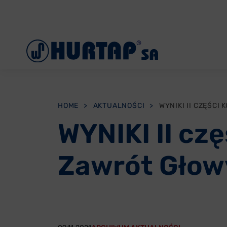
Menu
O Nas
Aktualności
Współpraca
HOME
>
AKTUALNOŚCI
>
Oddziały
WYNIKI II cz
Reklamacje
Zawrót Głowy
Oferty pracy
Kontakt