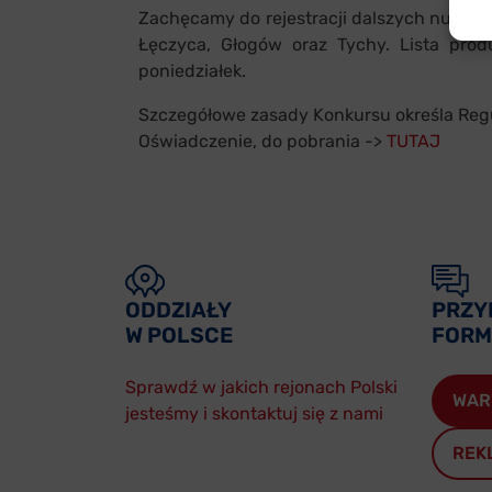
Zachęcamy do rejestracji dalszych nume
Łęczyca, Głogów oraz Tychy. Lista prod
poniedziałek.
Szczegółowe zasady Konkursu określa Reg
Oświadczenie, do pobrania ->
TUTAJ
ODDZIAŁY
PRZY
W POLSCE
FORM
Sprawdź w jakich rejonach Polski
WAR
jesteśmy i skontaktuj się z nami
REK