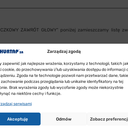
CZKOWY ZAWRÓT GŁOWY” poniżej zamieszczamy listę zwy
yt w Hotelu Medical SPA Lawendowe Termy w Uniejowie
Zarządzaj zgodą
y zapewnić jak najlepsze wrażenia, korzystamy z technologii, takich ja
serva 2011, Włochy
– właściele kubeczków o numerach: 5113, 
iki cookie, do przechowywania i/lub uzyskiwania dostępu do informacji 
ządzeniu. Zgoda na te technologie pozwoli nam przetwarzać dane, taki
 Cava, Hiszpania
– właściele kubeczków o numerach: 5304, 
k zachowanie podczas przeglądania lub unikalne identyfikatory na tej
6520, 6532, 6569, 6663, 7082, 5011.
ronie. Brak wyrażenia zgody lub wycofanie zgody może niekorzystnie
łynąć na niektóre cechy i funkcje.
aściele kubeczków o numerach: 5046, 5064, 5073, 5081, 5
5883, 5887, 5892, 5903, 5977, 6165, 6497, 6547, 6566, 6594
rządzaj serwisami
Akceptuję
Odmów
Zobacz preferenc
 pośrednictwem Przedstawicieli Handlowych HURTAP.