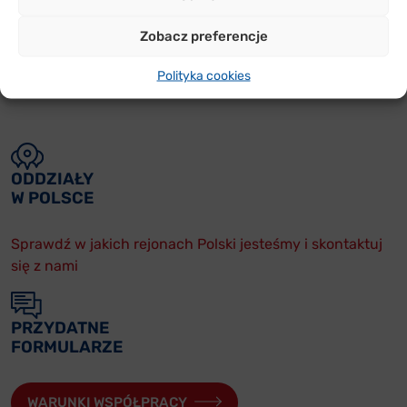
Zobacz preferencje
Polityka cookies
ODDZIAŁY
W POLSCE
Sprawdź w jakich rejonach Polski jesteśmy i skontaktuj
się z nami
PRZYDATNE
FORMULARZE
WARUNKI WSPÓŁPRACY