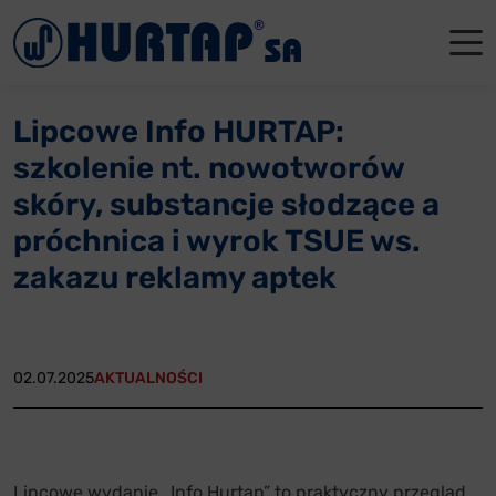
Menu
O Nas
O Nas
Firmowe
Dla apte
Łęczyca
Lipcowe Info HURTAP:
Aktualności
Władze sp
Dla akcjo
Dla prod
Gdańsk
szkolenie nt. nowotworów
Współpraca
Status p
Archiwum
Głogów
skóry, substancje słodzące a
próchnica i wyrok TSUE ws.
Oddziały
Nagrody i
Tychy
zakazu reklamy aptek
Reklamacje
Szkoleni
Oferty pracy
02.07.2025
AKTUALNOŚCI
Kontakt
Lipcowe wydanie „Info Hurtap” to praktyczny przegląd