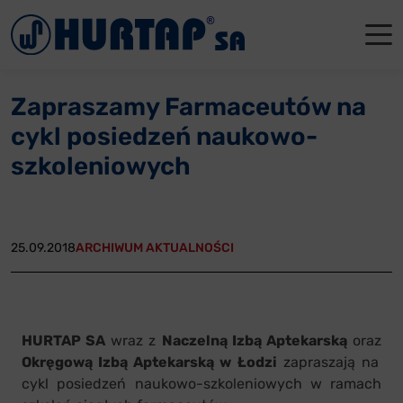
Menu
O Nas
O Nas
Firmowe
Dla apte
Łęczyca
Zapraszamy Farmaceutów na
Aktualności
Władze sp
Dla akcjo
Dla prod
Gdańsk
cykl posiedzeń naukowo-
Współpraca
Status p
Archiwum
Głogów
szkoleniowych
Oddziały
Nagrody i
Tychy
Reklamacje
Szkoleni
25.09.2018
ARCHIWUM AKTUALNOŚCI
Oferty pracy
Kontakt
HURTAP SA
wraz z
Naczelną Izbą Aptekarską
oraz
Okręgową Izbą Aptekarską w Łodzi
zapraszają na
cykl posiedzeń naukowo-szkoleniowych w ramach