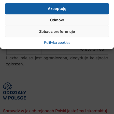
Natalia
26
GDYNIA
Onyszczak,
Akceptuję
PAŹDZIERNIKA
tel.: 58 326
Odmów
57 30
Głogów –
Zobacz preferencje
Justyna
SZCZECIN
9 LISTOPADA
Polityka cookies
Stępień, tel.:
76 837 34 00
Liczba miejsc jest ograniczona, decyduje kolejność
zgłoszeń.
ODDZIAŁY
W POLSCE
Sprawdź w jakich rejonach Polski jesteśmy i skontaktuj