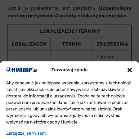
Udział w posiedzeniu jest bezpłatny.
Uczestnikom
zostaną przyznane 4 punkty edukacyjne miękkie.
LOKALIZACJE I TERMINY
LOKALIZACJA
TERMIN
ZGŁOSZENIA
Łęczyca –
Małgorzata
Zarządzaj zgodą
ŁÓDŹ
25 WRZEŚNIA
Pawłowska,
tel.: 24 721 25
Aby zapewnić jak najlepsze wrażenia, korzystamy z technologii,
13 wew. 285
takich jak pliki cookie, do przechowywania i/lub uzyskiwania
dostępu do informacji o urządzeniu. Zgoda na te technologie
Tychy –
pozwoli nam przetwarzać dane, takie jak zachowanie podczas
12
Magdalena
przeglądania lub unikalne identyfikatory na tej stronie. Brak
KRAKÓW
PAŹDZIERNIKA
Jędrysik, tel.:
wyrażenia zgody lub wycofanie zgody może niekorzystnie
32 325 10 00
wpłynąć na niektóre cechy i funkcje.
Zarządzaj serwisami
Gdańsk –