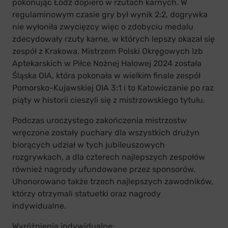
pokonując Łódź dopiero w rzutach karnych. W
regulaminowym czasie gry był wynik 2:2, dogrywka
nie wyłoniła zwycięzcy więc o zdobyciu medalu
zdecydowały rzuty karne, w których lepszy okazał się
zespół z Krakowa. Mistrzem Polski Okręgowych Izb
Aptekarskich w Piłce Nożnej Halowej 2024 została
Śląska OIA, która pokonała w wielkim finale zespół
Pomorsko-Kujawskiej OIA 3:1 i to Katowiczanie po raz
piąty w historii cieszyli się z mistrzowskiego tytułu.
Podczas uroczystego zakończenia mistrzostw
wręczone zostały puchary dla wszystkich drużyn
biorących udział w tych jubileuszowych
rozgrywkach, a dla czterech najlepszych zespołów
również nagrody ufundowane przez sponsorów.
Uhonorowano także trzech najlepszych zawodników,
którzy otrzymali statuetki oraz nagrody
indywidualne.
Wyróżnienia indywidualne: