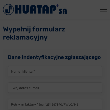
Menu
O Nas
O Nas
Firmowe
Dla apte
Łęczyca
Wypełnij formularz
Aktualności
Władze sp
Dla akcjo
Dla prod
Gdańsk
reklamacyjny
Współpraca
Status p
Archiwum
Głogów
Oddziały
Nagrody i
Tychy
Dane indentyfikacyjne zgłaszającego
Reklamacje
Szkoleni
Numer klienta *
Oferty pracy
Twój adres e-mail
Kontakt
Pełny nr faktury *
(np. 1234567890/FV/LC/14)