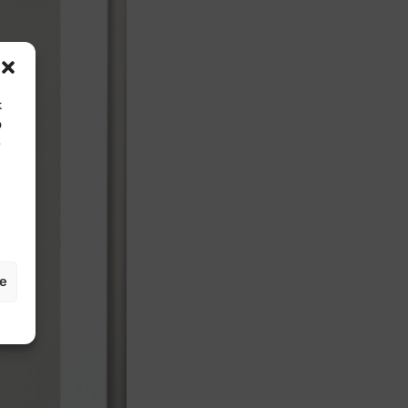
k
o
e
je