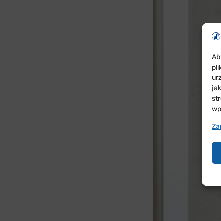
Ab
pl
ur
ja
st
wp
Za