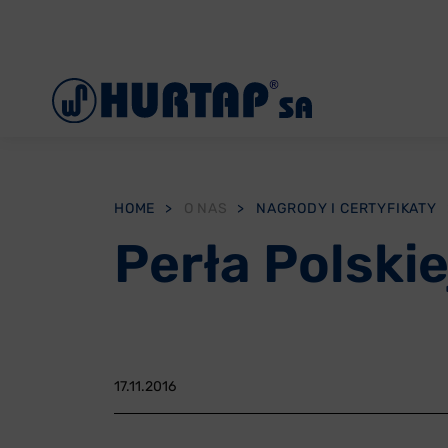
Menu
O Nas
Aktualności
Współpraca
HOME
>
O NAS
>
NAGRODY I CERTYFIKATY
Oddziały
Perła Polski
Reklamacje
Oferty pracy
Kontakt
17.11.2016