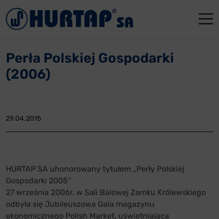
Menu
O Nas
O Nas
Firmowe
Dla apte
Łęczyca
Perła Polskiej Gospodarki
Aktualności
Władze sp
Dla akcjo
Dla prod
Gdańsk
(2006)
Współpraca
Status p
Archiwum
Głogów
Oddziały
Nagrody i
Tychy
29.04.2015
Reklamacje
Szkoleni
Oferty pracy
HURTAP SA uhonorowany tytułem „Perły Polskiej
Gospodarki 2005”
Kontakt
27 września 2006r. w Sali Balowej Zamku Królewskiego
odbyła się Jubileuszowa Gala magazynu
ekonomicznego Polish Market, uświetniająca