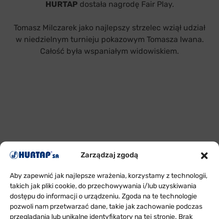
HURTAP
dostała nagrodę Fair Play.
Tomasz Milczarek jako najlepszy strzelec wziął udział
w niedzielnym turnieju pokazowym Tomasza Iwana.
Całość była wspaniałym widowiskiem.
Zarządzaj zgodą
Aby zapewnić jak najlepsze wrażenia, korzystamy z technologii,
takich jak pliki cookie, do przechowywania i/lub uzyskiwania
dostępu do informacji o urządzeniu. Zgoda na te technologie
pozwoli nam przetwarzać dane, takie jak zachowanie podczas
przeglądania lub unikalne identyfikatory na tej stronie. Brak