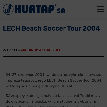
Menu
O Nas
O Nas
Firmowe
Dla apte
Łęczyca
LECH Beach Soccer Tour 2004
Aktualności
Władze sp
Dla akcjo
Dla prod
Gdańsk
Współpraca
Status p
Archiwum
Głogów
27.06.2004
ARCHIWUM AKTUALNOŚCI
Oddziały
Nagrody i
Tychy
Reklamacje
Szkoleni
24-27 czerwca 2004 w Ustce odbyła się pierwsza
Oferty pracy
impreza tegorocznego LECH Beach Soccer Tour 2004
w której udział wzięła drużyna HURTAP.
Kontakt
32 zespoły, które zjechały do Ustki z całej Polski miały
do dyspozycji 3 boiska, w tym stadion z trybunami