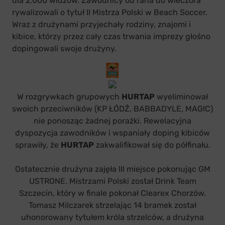
dla 2.000 widzów. Zawodnicy od rana do wieczora
rywalizowali o tytuł II Mistrza Polski w Beach Soccer.
Wraz z drużynami przyjechały rodziny, znajomi i
kibice, którzy przez cały czas trwania imprezy głośno
dopingowali swoje drużyny.
W rozgrywkach grupowych
HURTAP
wyeliminował
swoich przeciwników (KP ŁÓDŹ, BABBADYLE, MAGIC)
nie ponosząc żadnej porażki. Rewelacyjna
dyspozycja zawodników i wspaniały doping kibiców
sprawiły, że
HURTAP
zakwalifikował się do półfinału.
Ostatecznie drużyna zajęła III miejsce pokonując GM
USTRONE. Mistrzami Polski został Drink Team
Szczecin, który w finale pokonał Clearex Chorzów.
Tomasz Milczarek strzelając 14 bramek został
uhonorowany tytułem króla strzelców, a drużyna