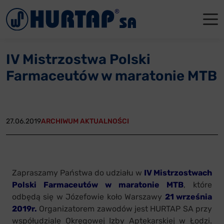
Menu
O Nas
O Nas
Firmowe
Dla apte
Łęczyca
IV Mistrzostwa Polski
Aktualności
Władze sp
Dla akcjo
Dla prod
Gdańsk
Farmaceutów w maratonie MTB
Współpraca
Status p
Archiwum
Głogów
Oddziały
Nagrody i
Tychy
27.06.2019
ARCHIWUM AKTUALNOŚCI
Reklamacje
Szkoleni
Oferty pracy
Zapraszamy Państwa do udziału w
IV Mistrzostwach
Polski Farmaceutów w maratonie MTB
, które
Kontakt
odbędą się w Józefowie koło Warszawy
21 września
2019r.
Organizatorem zawodów jest HURTAP SA przy
współudziale Okręgowej Izby Aptekarskiej w Łodzi.