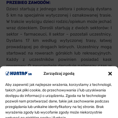
PRZEBIEG ZAWODÓW:
Dzieci startują z jednego sektora i pokonują dystans
5 km na specjalnie wytyczonej i oznakowanej trasie.
W trakcie wyścigu dzieci rodzic/opiekun może jechać
wraz dzieckiem. Dorośli startują z dwóch sektorów: I
sektor – farmaceuci, II sektor – pozostali uczestnicy.
Dystans 17 km według wytyczonej trasy, łatwej
prowadzącej po drogach leśnych. Uczestnicy mogą
startować na rowerach górskich lub rekreacyjnych.
Każdy z uczestników powinien posiadać kask
rowerowy. O zwycięstwie decyduje najlepszy czas w
danej kategorii wiekowej z podziałem na kobiety i
Zarządzaj zgodą
mężczyzn. Przekroczenie linii startu przez uczestnika
Aby zapewnić jak najlepsze wrażenia, korzystamy z technologii,
jest jednocześnie rozpoczęciem pomiaru czasu.
takich jak pliki cookie, do przechowywania i/lub uzyskiwania
dostępu do informacji o urządzeniu. Zgoda na te technologie
NAGRODY:
pozwoli nam przetwarzać dane, takie jak zachowanie podczas
przeglądania lub unikalne identyfikatory na tej stronie. Brak
W każdej kategorii wiekowej za zajęcie miejsca I,
wyrażenia zgody lub wycofanie zgody może niekorzystnie
II, III przewidziane są puchary, dyplomy i medale.
wpłynąć na niektóre cechy i funkcje.