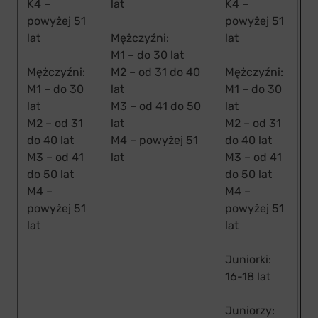
K4 –
lat
K4 –
powyżej 51
powyżej 51
C
lat
Mężczyźni:
lat
Ka
M1 – do 30 lat
la
Mężczyźni:
M2 – od 31 do 40
Mężczyźni:
Ka
M1 – do 30
lat
M1 – do 30
do
lat
M3 – od 41 do 50
lat
Ka
M2 – od 31
lat
M2 – od 31
do
do 40 lat
M4 – powyżej 51
do 40 lat
M3 – od 41
lat
M3 – od 41
do 50 lat
do 50 lat
M4 –
M4 –
powyżej 51
powyżej 51
lat
lat
Juniorki:
16-18 lat
Juniorzy: