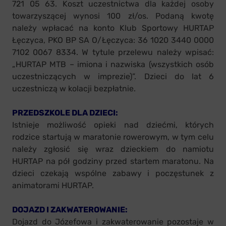
721 05 63. Koszt uczestnictwa dla każdej osoby
towarzyszącej wynosi 100 zł/os. Podaną kwotę
należy wpłacać na konto Klub Sportowy HURTAP
Łęczyca, PKO BP SA O/Łęczyca: 36 1020 3440 0000
7102 0067 8334. W tytule przelewu należy wpisać:
„HURTAP MTB – imiona i nazwiska (wszystkich osób
uczestniczących w imprezie)”. Dzieci do lat 6
uczestniczą w kolacji bezpłatnie.
PRZEDSZKOLE DLA DZIECI:
Istnieje możliwość opieki nad dziećmi, których
rodzice startują w maratonie rowerowym, w tym celu
należy zgłosić się wraz dzieckiem do namiotu
HURTAP na pół godziny przed startem maratonu. Na
dzieci czekają wspólne zabawy i poczęstunek z
animatorami HURTAP.
DOJAZD I ZAKWATEROWANIE:
Dojazd do Józefowa i zakwaterowanie pozostaje w