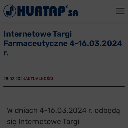
Menu
O Nas
O Nas
Firmowe
Dla apte
Łęczyca
Internetowe Targi
Aktualności
Władze sp
Dla akcjo
Dla prod
Gdańsk
Farmaceutyczne 4-16.03.2024
Współpraca
Status p
Archiwum
Głogów
r.
Oddziały
Nagrody i
Tychy
Reklamacje
Szkoleni
28.02.2024
AKTUALNOŚCI
Oferty pracy
Kontakt
W dniach 4-16.03.2024 r. odbędą
się Internetowe
Targi