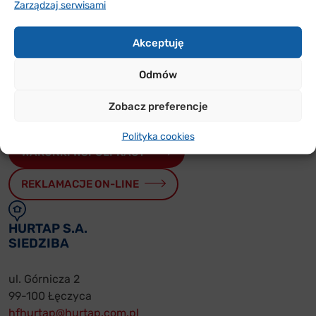
Zarządzaj serwisami
Sprawdź w jakich rejonach Polski jesteśmy i skontaktuj
Akceptuję
się z nami
Odmów
PRZYDATNE
Zobacz preferencje
FORMULARZE
Polityka cookies
WARUNKI WSPÓŁPRACY
REKLAMACJE ON-LINE
HURTAP S.A.
SIEDZIBA
ul. Górnicza 2
99-100 Łęczyca
hfhurtap@hurtap.com.pl