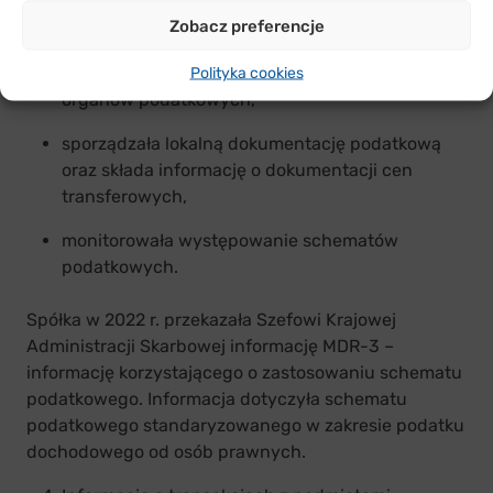
pełniła funkcję płatnika zaliczek na podatek
Zobacz preferencje
dochodowy od osób fizycznych, w ustawowych
terminach przesyłała informacje i deklaracje do
Polityka cookies
organów podatkowych,
sporządzała lokalną dokumentację podatkową
oraz składa informację o dokumentacji cen
transferowych,
monitorowała występowanie schematów
podatkowych.
Spółka w 2022 r. przekazała Szefowi Krajowej
Administracji Skarbowej informację MDR-3 –
informację korzystającego o zastosowaniu schematu
podatkowego. Informacja dotyczyła schematu
podatkowego standaryzowanego w zakresie podatku
dochodowego od osób prawnych.