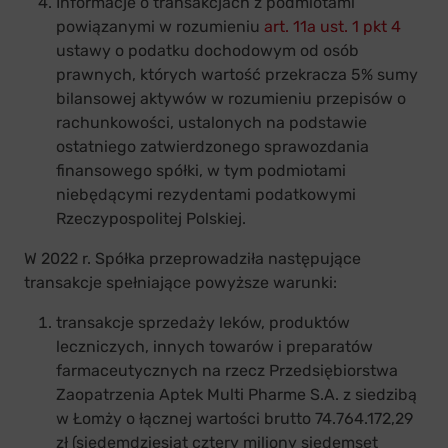
Informacje o transakcjach z podmiotami
powiązanymi w rozumieniu
art. 11a ust. 1 pkt 4
ustawy o podatku dochodowym od osób
prawnych, których wartość przekracza 5% sumy
bilansowej aktywów w rozumieniu przepisów o
rachunkowości, ustalonych na podstawie
ostatniego zatwierdzonego sprawozdania
finansowego spółki, w tym podmiotami
niebędącymi rezydentami podatkowymi
Rzeczypospolitej Polskiej.
W 2022 r. Spółka przeprowadziła następujące
transakcje spełniające powyższe warunki:
transakcje sprzedaży leków, produktów
leczniczych, innych towarów i preparatów
farmaceutycznych na rzecz Przedsiębiorstwa
Zaopatrzenia Aptek Multi Pharme S.A. z siedzibą
w Łomży o łącznej wartości brutto 74.764.172,29
zł (siedemdziesiąt cztery miliony siedemset