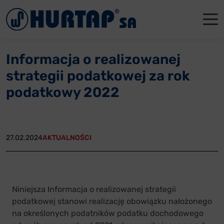
Menu
O Nas
O Nas
Firmowe
Dla apte
Łęczyca
Informacja o realizowanej
Aktualności
Władze sp
Dla akcjo
Dla prod
Gdańsk
strategii podatkowej za rok
Współpraca
Status p
Archiwum
Głogów
podatkowy 2022
Oddziały
Nagrody i
Tychy
Reklamacje
Szkoleni
27.02.2024
AKTUALNOŚCI
Oferty pracy
Kontakt
Niniejsza Informacja o realizowanej strategii
podatkowej stanowi realizację obowiązku nałożonego
na określonych podatników podatku dochodowego