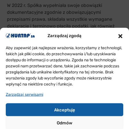
W 2022 r. Spółka wypełniała swoje obowiązki
dokumentacyjne zgodnie z obowiązującymi
przepisami prawa, składała wszystkie wymagane
deklaracje i terminowo płaciła podatki, jak również
wypełniała obowiązki informacyjne wynikające z
Zarządzaj zgodą
przepisów prawa podatkowego. W szczególności
Spółka:
Aby zapewnić jak najlepsze wrażenia, korzystamy z technologii,
takich jak pliki cookie, do przechowywania i/lub uzyskiwania
uiszczała miesięcznie zaliczki na podatek
dostępu do informacji o urządzeniu. Zgoda na te technologie
dochodowy od osób prawnych,
pozwoli nam przetwarzać dane, takie jak zachowanie podczas
przeglądania lub unikalne identyfikatory na tej stronie. Brak
składała w miesięcznych okresach pliki JPK_VAT
wyrażenia zgody lub wycofanie zgody może niekorzystnie
oraz reguluje zobowiązanie podatkowe z tego
wpłynąć na niektóre cechy i funkcje.
tytułu, względnie wnioskuje o przeniesienie
Zarządzaj serwisami
nadwyżki podatku VAT na kolejne okresy
rozliczeniowe,
Akceptuję
w prawem przewidzianych terminach wpłacała
podatki lokalne,
Odmów