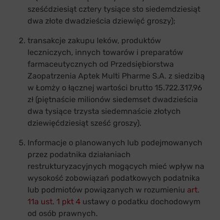
sześćdziesiąt cztery tysiące sto siedemdziesiąt
dwa złote dwadzieścia dziewięć groszy);
transakcje zakupu leków, produktów
leczniczych, innych towarów i preparatów
farmaceutycznych od Przedsiębiorstwa
Zaopatrzenia Aptek Multi Pharme S.A. z siedzibą
w Łomży o łącznej wartości brutto 15.722.317,96
zł (piętnaście milionów siedemset dwadzieścia
dwa tysiące trzysta siedemnaście złotych
dziewięćdziesiąt sześć groszy).
Informacje o planowanych lub podejmowanych
przez podatnika działaniach
restrukturyzacyjnych mogących mieć wpływ na
wysokość zobowiązań podatkowych podatnika
lub podmiotów powiązanych w rozumieniu
art.
11a ust. 1 pkt 4
ustawy o podatku dochodowym
od osób prawnych.