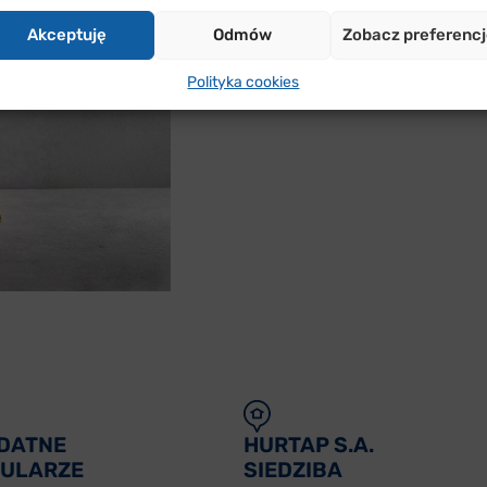
Akceptuję
Odmów
Zobacz preferenc
Polityka cookies
DATNE
HURTAP S.A.
ULARZE
SIEDZIBA