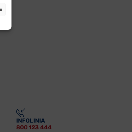
je
INFOLINIA
800 123 444