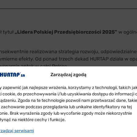
 tytuł
„Lidera Polskiej Przedsiębiorczości 2025”
w ogólno
onsekwentnie realizowana strategia rozwoju, odpowiedzialne
ymierne efekty. Od ponad trzech dekad HURTAP działa w opa
sparcie aptek w całej Polsce.
Zarządzaj zgodą
dla nas nie tylko prestiżowe wyróżnienie, ale przede wszystk
ym się otoczeniu rynkowym, w warunkach rosnących wyzwań
y zapewnić jak najlepsze wrażenia, korzystamy z technologii, takich ja
iki cookie, do przechowywania i/lub uzyskiwania dostępu do informacji 
racownikom – to nasz wspólny sukces!
ządzeniu. Zgoda na te technologie pozwoli nam przetwarzać dane, taki
k zachowanie podczas przeglądania lub unikalne identyfikatory na tej
ronie. Brak wyrażenia zgody lub wycofanie zgody może niekorzystnie
łynąć na niektóre cechy i funkcje.
rządzaj serwisami