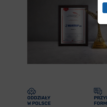
ODDZIAŁY
PRZY
W POLSCE
FORM