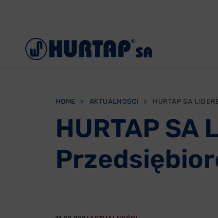
Menu
O Nas
Aktualności
Współpraca
HOME
>
AKTUALNOŚCI
>
Oddziały
HURTAP SA L
Reklamacje
Przedsiębior
Oferty pracy
Kontakt