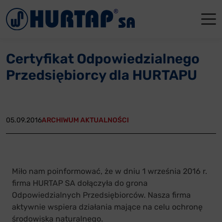
Menu
O Nas
O Nas
Firmowe
Dla apte
Łęczyca
Certyfikat Odpowiedzialnego
Aktualności
Władze sp
Dla akcjo
Dla prod
Gdańsk
Przedsiębiorcy dla HURTAPU
Współpraca
Status p
Archiwum
Głogów
Oddziały
Nagrody i
Tychy
05.09.2016
ARCHIWUM AKTUALNOŚCI
Reklamacje
Szkoleni
Oferty pracy
Miło nam poinformować, że w dniu 1 września 2016 r.
firma HURTAP SA dołączyła do grona
Kontakt
Odpowiedzialnych Przedsiębiorców. Nasza firma
aktywnie wspiera działania mające na celu ochronę
środowiska naturalnego.