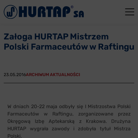
Menu
O Nas
O Nas
Firmowe
Dla apte
Łęczyca
Załoga HURTAP Mistrzem
Aktualności
Władze sp
Dla akcjo
Dla prod
Gdańsk
Polski Farmaceutów w Raftingu
Współpraca
Status p
Archiwum
Głogów
Oddziały
Nagrody i
Tychy
23.05.2016
ARCHIWUM AKTUALNOŚCI
Reklamacje
Szkoleni
Oferty pracy
W dniach 20-22 maja odbyły się I Mistrzostwa Polski
Farmaceutów w Raftingu, zorganizowane przez
Kontakt
Okręgową Izbę Aptekarską z Krakowa. Drużyna
HURTAP wygrała zawody i zdobyła tytuł Mistrza
Polski.