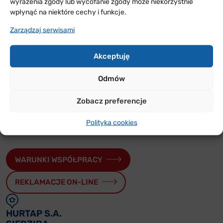
wyrażenia zgody lub wycofanie zgody może niekorzystnie
wpłynąć na niektóre cechy i funkcje.
Zarządzaj serwisami
ODDZIAŁY
W POLSCE
Akceptuję
Sprawdź w jakich rejonach Polski jesteśmy i skontaktuj
Odmów
się z nami
Zobacz preferencje
PRZYDATNE
Polityka cookies
FORMULARZE
WARUNKI WSPÓŁPRACY
REKLAMACJE ON-LINE
HURTAP S.A.