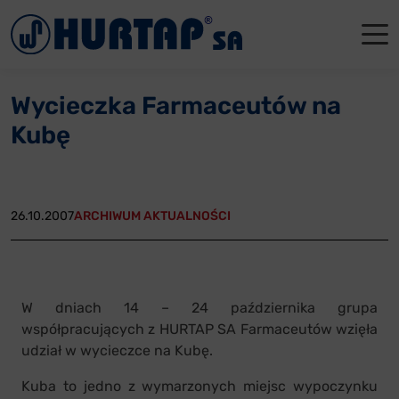
Menu
O Nas
O Nas
Firmowe
Dla apte
Łęczyca
Wycieczka Farmaceutów na
Aktualności
Władze sp
Dla akcjo
Dla prod
Gdańsk
Kubę
Współpraca
Status p
Archiwum
Głogów
Oddziały
Nagrody i
Tychy
26.10.2007
ARCHIWUM AKTUALNOŚCI
Reklamacje
Szkoleni
Oferty pracy
W dniach 14 – 24 października grupa
współpracujących z HURTAP SA Farmaceutów wzięła
Kontakt
udział w wycieczce na Kubę.
Kuba to jedno z wymarzonych miejsc wypoczynku