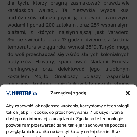
dla tych, którzy pragną zasmakować prawdziwie
karaibskich wakacji. Ta niezwykła wyspa kusi
podróżników otaczającymi ją ciepłymi lazurowymi
wodami i ponad 200 zatokami, oraz 289 wspaniałymi
plażami, z których najsłynniejszą jest Varadero.
Słońce świeci tu przez 12 godzin dziennie, a średnia
temperatura w ciągu roku wynosi 25°C. Turyści mogą
do woli przechadzać się wśród starych kolonialnych
budynków Hawany, spacerować śladami Ernesta
Hemingwaya oraz delektować jego ulubionym
koktajlem Mojito. Smakoszy ucieszy wspaniała
miejscowa kuchnia, a miłośników latynoskich rytmów
– kubańska muzyka.
Zarządzaj zgodą
Program wyjazdu urozmaicony został licznymi
Aby zapewnić jak najlepsze wrażenia, korzystamy z technologii,
wycieczkami, nie zabrakło także czasu na
takich jak pliki cookie, do przechowywania i/lub uzyskiwania
wypoczynek. Z pewnością wyjazd ten pozostanie na
dostępu do informacji o urządzeniu. Zgoda na te technologie
pozwoli nam przetwarzać dane, takie jak zachowanie podczas
długo w pamięci wszystkich uczestników.
przeglądania lub unikalne identyfikatory na tej stronie. Brak