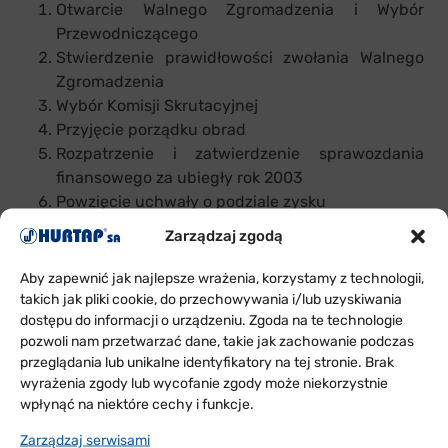
Otwarcie Walnego Zgromadzenia i Wybór
Przewodniczącego
Stwierdzenie prawidłowości zwołania Walnego
Zgromadzenia
Wybór Komisji Skrutacyjnej
Przyjęcie porządku obrad
Rozpatrzenie i zatwierdzenie sprawozdania
finansowego za ubiegły rok 2003
Powzięcie uchwały o podziale zysku
Udzielenie absolutorium Prezesowi Zarządu i
Zarządzaj zgodą
Członkom Rady Nadzorczej
Zamknięcie obrad
Aby zapewnić jak najlepsze wrażenia, korzystamy z technologii,
takich jak pliki cookie, do przechowywania i/lub uzyskiwania
dostępu do informacji o urządzeniu. Zgoda na te technologie
pozwoli nam przetwarzać dane, takie jak zachowanie podczas
przeglądania lub unikalne identyfikatory na tej stronie. Brak
wyrażenia zgody lub wycofanie zgody może niekorzystnie
ODDZIAŁY
wpłynąć na niektóre cechy i funkcje.
W POLSCE
Zarządzaj serwisami