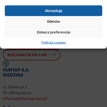
Sprawdź w jakich rejonach Polski jesteśmy i skontaktuj
się z nami
Akceptuję
Odmów
PRZYDATNE
FORMULARZE
Zobacz preferencje
Polityka cookies
WARUNKI WSPÓŁPRACY
REKLAMACJE ON-LINE
HURTAP S.A.
SIEDZIBA
ul. Górnicza 2
99-100 Łęczyca
hfhurtap@hurtap.com.pl