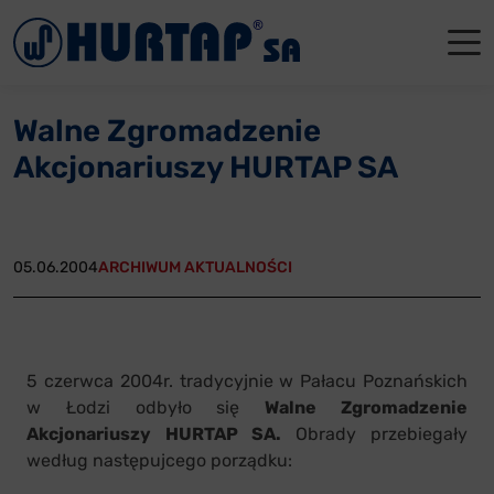
Menu
O Nas
O Nas
Firmowe
Dla apte
Łęczyca
Walne Zgromadzenie
Aktualności
Władze sp
Dla akcjo
Dla prod
Gdańsk
Akcjonariuszy HURTAP SA
Współpraca
Status p
Archiwum
Głogów
Oddziały
Nagrody i
Tychy
05.06.2004
ARCHIWUM AKTUALNOŚCI
Reklamacje
Szkoleni
Oferty pracy
5 czerwca 2004r. tradycyjnie w Pałacu Poznańskich
w Łodzi odbyło się
Walne Zgromadzenie
Kontakt
Akcjonariuszy HURTAP SA.
Obrady przebiegały
według następujcego porządku: