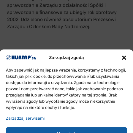
sprawozdanie Zarządu z działalności Spółki i
sprawozdanie finansowe za ubiegły rok obrotowy
2002. Udzielono również absolutorium Prezesowi
Zarządu i Członkom Rady Nadzorczej.
Zarządzaj zgodą
Aby zapewnić jak najlepsze wrażenia, korzystamy z technologii,
takich jak pliki cookie, do przechowywania i/lub uzyskiwania
dostępu do informacji o urządzeniu. Zgoda na te technologie
pozwoli nam przetwarzać dane, takie jak zachowanie podczas
ODDZIAŁY
przeglądania lub unikalne identyfikatory na tej stronie. Brak
W POLSCE
wyrażenia zgody lub wycofanie zgody może niekorzystnie
wpłynąć na niektóre cechy i funkcje.
Sprawdź w jakich rejonach Polski jesteśmy i skontaktuj
się z nami
Zarządzaj serwisami