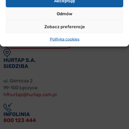
Akceptuję
PRZYDATNE
FORMULARZE
Odmów
Zobacz preferencje
WARUNKI WSPÓŁPRACY
Polityka cookies
REKLAMACJE ON-LINE
HURTAP S.A.
SIEDZIBA
ul. Górnicza 2
99-100 Łęczyca
hfhurtap@hurtap.com.pl
INFOLINIA
800 123 444