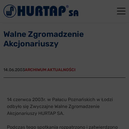
Menu
O Nas
O Nas
Firmowe
Dla apte
Łęczyca
Walne Zgromadzenie
Aktualności
Władze sp
Dla akcjo
Dla prod
Gdańsk
Akcjonariuszy
Współpraca
Status p
Archiwum
Głogów
Oddziały
Nagrody i
Tychy
14.06.2003
ARCHIWUM AKTUALNOŚCI
Reklamacje
Szkoleni
Oferty pracy
14 czerwca 2003r. w Pałacu Poznańskich w Łodzi
odbyło się Zwyczajne Walne Zgromadzenie
Kontakt
Akcjonariuszy HURTAP SA.
Podczas tego spotkania rozpatrzono i zatwierdzono