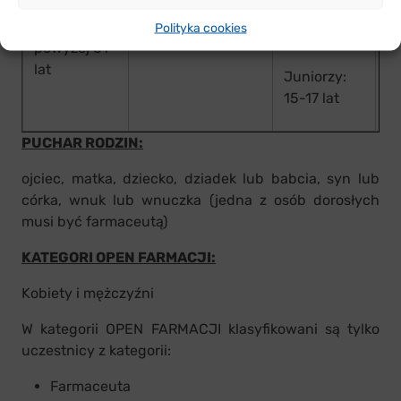
do 60 lat
Juniorki:
M5 –
Polityka cookies
15-17 lat
powyżej 61
lat
Juniorzy:
15-17 lat
PUCHAR RODZIN:
ojciec, matka, dziecko, dziadek lub babcia, syn lub
córka, wnuk lub wnuczka (jedna z osób dorosłych
musi być farmaceutą)
KATEGORI OPEN FARMACJI:
Kobiety i mężczyźni
W kategorii OPEN FARMACJI klasyfikowani są tylko
uczestnicy z kategorii:
Farmaceuta