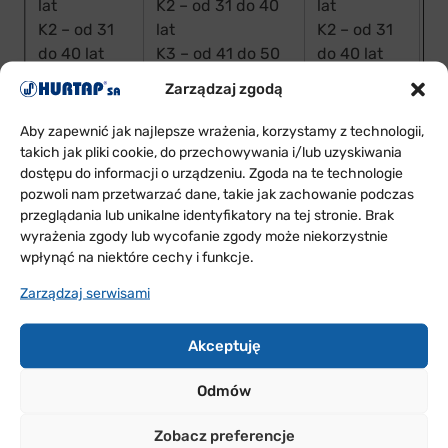
lat
K2 – od 31 do 40
lat
do
K2 – od 31
lat
K2 – od 31
Ka
do 40 lat
K3 – od 41 do 50
do 40 lat
do
K3 – od 41
lat
K3 – od 41
Ka
Zarządzaj zgodą
do 50 lat
K4 – powyżej 51
do 50 lat
do
K4 – od 51
lat
K4 –
Aby zapewnić jak najlepsze wrażenia, korzystamy z technologii,
C
do 60 lat
powyżej 51
takich jak pliki cookie, do przechowywania i/lub uzyskiwania
Mężczyźni:
Ka
dostępu do informacji o urządzeniu. Zgoda na te technologie
K5 –
lat
M1 – do 30 lat
do
pozwoli nam przetwarzać dane, takie jak zachowanie podczas
powyżej 61
M2 – od 31 do 40
Mężczyźni:
Ka
przeglądania lub unikalne identyfikatory na tej stronie. Brak
lat
wyrażenia zgody lub wycofanie zgody może niekorzystnie
lat
M1 – do 30
do
wpłynąć na niektóre cechy i funkcje.
Mężczyźni:
M3 – od 41 do 50
lat
Ka
M1 – do 30
lat
M2 – od 31
do
Zarządzaj serwisami
lat
M4 – powyżej 51
do 40 lat
M2 – od 31
lat
M3 – od 41
Akceptuję
do 40 lat
do 50 lat
M3 – od 41
M4 –
Odmów
do 50 lat
powyżej 51
M4 – od 51
lat
Zobacz preferencje