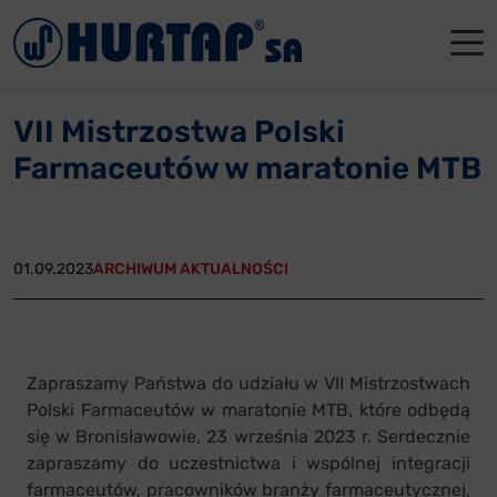
Menu
O Nas
O Nas
Firmowe
Dla apte
Łęczyca
VII Mistrzostwa Polski
Aktualności
Władze sp
Dla akcjo
Dla prod
Gdańsk
Farmaceutów w maratonie MTB
Współpraca
Status p
Archiwum
Głogów
Oddziały
Nagrody i
Tychy
01.09.2023
ARCHIWUM AKTUALNOŚCI
Reklamacje
Szkoleni
Oferty pracy
Zapraszamy Państwa do udziału w VII Mistrzostwach
Polski Farmaceutów w maratonie MTB, które odbędą
Kontakt
się w Bronisławowie, 23 września 2023 r. Serdecznie
zapraszamy do uczestnictwa i wspólnej integracji
farmaceutów, pracowników branży farmaceutycznej,