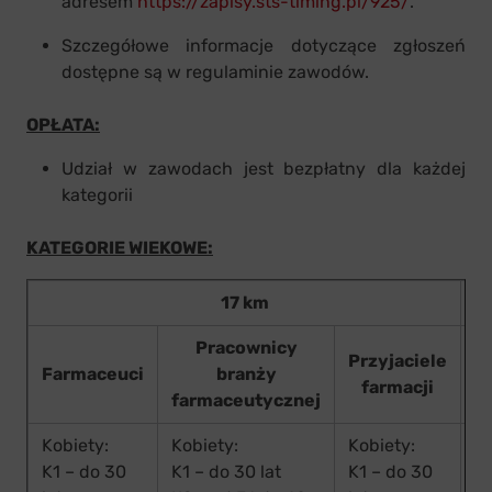
adresem
https://zapisy.sts-timing.pl/925/
.
Szczegółowe informacje dotyczące zgłoszeń
dostępne są w regulaminie zawodów.
OPŁATA:
Udział w zawodach jest bezpłatny dla każdej
kategorii
KATEGORIE WIEKOWE:
17 km
Pracownicy
Przyjaciele
Farmaceuci
branży
farmacji
farmaceutycznej
Kobiety:
Kobiety:
Kobiety:
D
K1 – do 30
K1 – do 30 lat
K1 – do 30
Ka