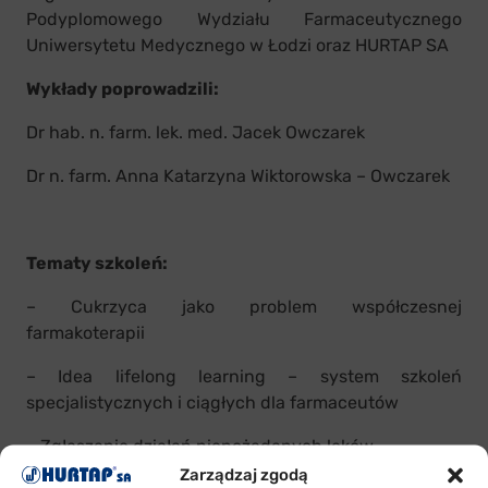
Podyplomowego Wydziału Farmaceutycznego
Uniwersytetu Medycznego w Łodzi oraz HURTAP SA
Wykłady poprowadzili:
Dr hab. n. farm. lek. med. Jacek Owczarek
Dr n. farm. Anna Katarzyna Wiktorowska – Owczarek
Tematy szkoleń:
– Cukrzyca jako problem współczesnej
farmakoterapii
– Idea lifelong learning – system szkoleń
specjalistycznych i ciągłych dla farmaceutów
– Zgłaszanie działań niepożądanych leków
Zarządzaj zgodą