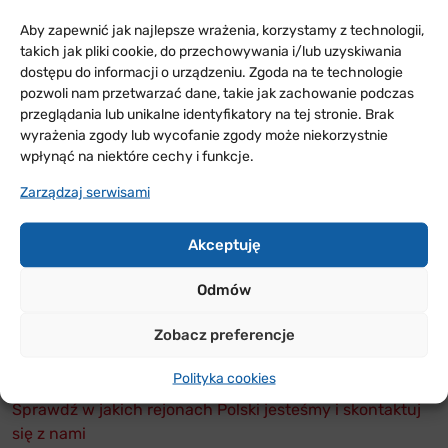
– Problemy demograficzne współczesnego świata
Aby zapewnić jak najlepsze wrażenia, korzystamy z technologii,
W szkoleniu wzięło udział ponad dziewięćdziesięciu
takich jak pliki cookie, do przechowywania i/lub uzyskiwania
Aptekarzy współpracujących z wszystkimi
dostępu do informacji o urządzeniu. Zgoda na te technologie
oddziałami Hurtap SA.
pozwoli nam przetwarzać dane, takie jak zachowanie podczas
przeglądania lub unikalne identyfikatory na tej stronie. Brak
Uczestnicy otrzymali certyfikaty wydane przez
wyrażenia zgody lub wycofanie zgody może niekorzystnie
Oddział Kształcenia Podyplomowego Wydziału
wpłynąć na niektóre cechy i funkcje.
Farmaceutycznego Uniwersytetu Medycznego w
Zarządzaj serwisami
Łodzi potwierdzające zdobycie 8 punktów twardych
oraz 6 miękkich.
Akceptuję
Odmów
Zobacz preferencje
ODDZIAŁY
W POLSCE
Polityka cookies
Sprawdź w jakich rejonach Polski jesteśmy i skontaktuj
się z nami