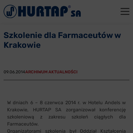
Menu
O Nas
O Nas
Firmowe
Dla apte
Łęczyca
Szkolenie dla Farmaceutów w
Aktualności
Władze sp
Dla akcjo
Dla prod
Gdańsk
Krakowie
Współpraca
Status p
Archiwum
Głogów
Oddziały
Nagrody i
Tychy
09.06.2014
ARCHIWUM AKTUALNOŚCI
Reklamacje
Szkoleni
Oferty pracy
W dniach 6 – 8 czerwca 2014 r. w Hotelu Andels w
Krakowie, HURTAP SA zorganizował konferencję
Kontakt
szkoleniową z zakresu szkoleń ciągłych dla
Farmaceutów.
Organizatorami szkolenia był Oddział Kształcenia