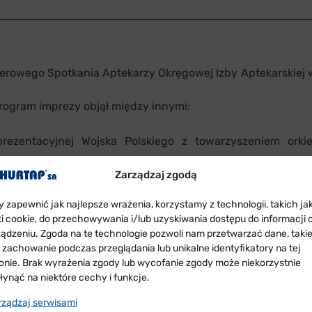
rowego Spotkania Aptekarzy Okręgowej Izby Aptekarskiej w W
rogram imprezy objął między innymi:
rezentacyjnej Wojska Polskiego z towarzyszeniem ork
Zarządzaj zgodą
ane przez: Iwonę Tober . sopran, Andrzeja Zagdańskiego 
ierownictwem Jerzego Sobeńki
y zapewnić jak najlepsze wrażenia, korzystamy z technologii, takich ja
uliana Mere przy akompaniamencie Doroty Wasilewskiej
iki cookie, do przechowywania i/lub uzyskiwania dostępu do informacji 
ządzeniu. Zgoda na te technologie pozwoli nam przetwarzać dane, taki
k zachowanie podczas przeglądania lub unikalne identyfikatory na tej
ronie. Brak wyrażenia zgody lub wycofanie zgody może niekorzystnie
łynąć na niektóre cechy i funkcje.
rządzaj serwisami