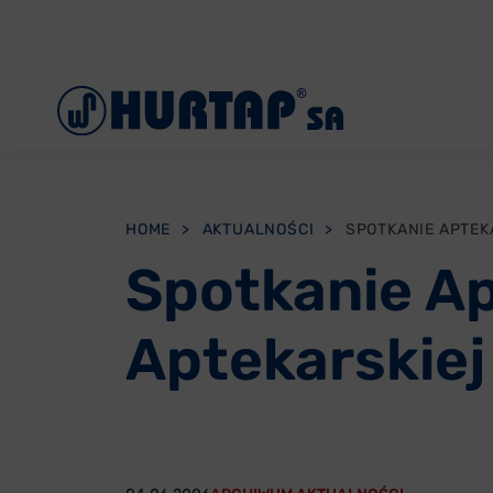
Menu
O Nas
Aktualności
Współpraca
HOME
>
AKTUALNOŚCI
>
Oddziały
Spotkanie Ap
Reklamacje
Aptekarskiej
Oferty pracy
Kontakt