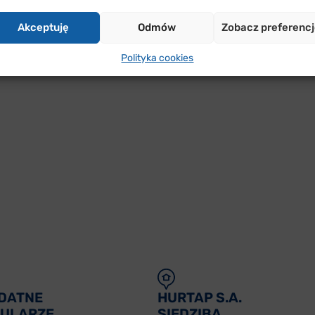
stał rozegrany turniej piłki siatkowej o Puchar Prezesa Ok
 miejsce. Puchar powędrował do drużyny studentów z Warsz
Akceptuję
Odmów
Zobacz preferenc
Polityka cookies
DATNE
HURTAP S.A.
ULARZE
SIEDZIBA