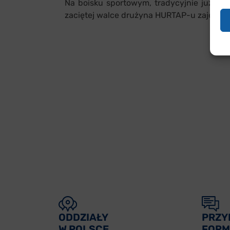
Na boisku sportowym, tradycyjnie już, zo
zaciętej walce drużyna HURTAP-u zajęła 3
ODDZIAŁY
PRZY
W POLSCE
FORM