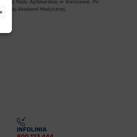
ręgowej Rady Aptekarskiej w Warszawie. Po
awskiej Akademii Medycznej.
je
INFOLINIA
800 123 444