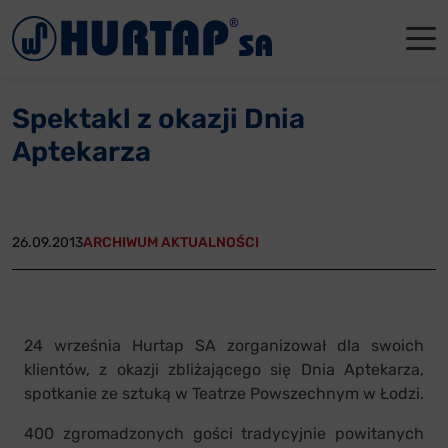
Menu
O Nas
O Nas
Firmowe
Dla apte
Łęczyca
Spektakl z okazji Dnia
Aktualności
Władze sp
Dla akcjo
Dla prod
Gdańsk
Aptekarza
Współpraca
Status p
Archiwum
Głogów
Oddziały
Nagrody i
Tychy
26.09.2013
ARCHIWUM AKTUALNOŚCI
Reklamacje
Szkoleni
Oferty pracy
24 września Hurtap SA zorganizował dla swoich
klientów, z okazji zbliżającego się Dnia Aptekarza,
Kontakt
spotkanie ze sztuką w Teatrze Powszechnym w Łodzi.
400 zgromadzonych gości tradycyjnie powitanych