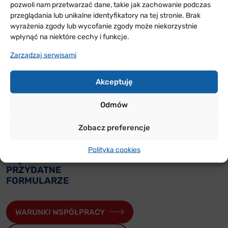
pozwoli nam przetwarzać dane, takie jak zachowanie podczas
wykonaniu aktorów komediowych: Magdy Zając,
przeglądania lub unikalne identyfikatory na tej stronie. Brak
Karoliny Łukaszewicz, Beaty Ziejka, Jakuba
wyrażenia zgody lub wycofanie zgody może niekorzystnie
Firewicza, Janusza Germana, Artura Zawadzkiego.
wpłynąć na niektóre cechy i funkcje.
Zarządzaj serwisami
Akceptuję
ODDZIAŁY
W POLSCE
Odmów
Sprawdź w jakich rejonach Polski jesteśmy i skontaktuj
Zobacz preferencje
się z nami
Polityka cookies
PRZYDATNE
FORMULARZE
WARUNKI WSPÓŁPRACY