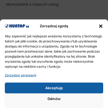
skorzystania z naszych usług.
Zarządzaj zgodą
ODDZIAŁY
W POLSCE
Aby zapewnić jak najlepsze wrażenia, korzystamy z technologii,
takich jak pliki cookie, do przechowywania i/lub uzyskiwania
dostępu do informacji o urządzeniu. Zgoda na te technologie
Sprawdź w jakich rejonach Polski jesteśmy i skontaktuj
pozwoli nam przetwarzać dane, takie jak zachowanie podczas
się z nami
przeglądania lub unikalne identyfikatory na tej stronie. Brak
wyrażenia zgody lub wycofanie zgody może niekorzystnie
wpłynąć na niektóre cechy i funkcje.
PRZYDATNE
Zarządzaj serwisami
FORMULARZE
Akceptuję
WARUNKI WSPÓŁPRACY
Odmów
REKLAMACJE ON-LINE