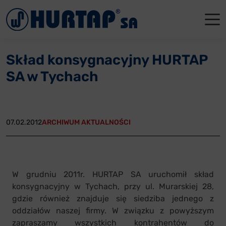
Menu
O Nas
O Nas
Firmowe
Dla apte
Łęczyca
Skład konsygnacyjny HURTAP
Aktualności
Władze sp
Dla akcjo
Dla prod
Gdańsk
SA w Tychach
Współpraca
Status p
Archiwum
Głogów
Oddziały
Nagrody i
Tychy
07.02.2012
ARCHIWUM AKTUALNOŚCI
Reklamacje
Szkoleni
Oferty pracy
W grudniu 2011r. HURTAP SA uruchomił skład
konsygnacyjny w Tychach, przy ul. Murarskiej 28,
Kontakt
gdzie również znajduje się siedziba jednego z
oddziałów naszej firmy. W związku z powyższym
zapraszamy wszystkich kontrahentów do