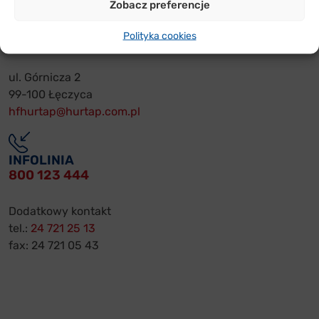
Zobacz preferencje
HURTAP S.A.
Polityka cookies
SIEDZIBA
ul. Górnicza 2
99-100 Łęczyca
hfhurtap@hurtap.com.pl
INFOLINIA
800 123 444
Dodatkowy kontakt
tel.:
24 721 25 13
fax: 24 721 05 43