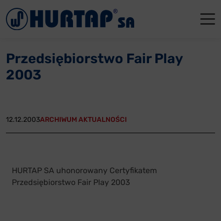
Menu
O Nas
O Nas
Firmowe
Dla apte
Łęczyca
Przedsiębiorstwo Fair Play
Aktualności
Władze sp
Dla akcjo
Dla prod
Gdańsk
2003
Współpraca
Status p
Archiwum
Głogów
Oddziały
Nagrody i
Tychy
12.12.2003
ARCHIWUM AKTUALNOŚCI
Reklamacje
Szkoleni
Oferty pracy
HURTAP SA uhonorowany Certyfikatem
Przedsiębiorstwo Fair Play 2003
Kontakt