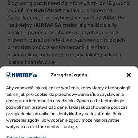
Z ogromną przyjemnością informujemy, że 12 grudnia
2003 firma
HURTAP SA
została uhonorowana
Certyfikatem „Przedsiębiorstwo Fair Play 2003”. Po
raz kolejny
HURTAP SA
znalazł się na liście elity
polskich przedsiębiorstw działających zgodnie z
prawem i zasadami etyki we wzajemnych relacjach
przedsiębiorców z kontrahentami, klientami,
pracownikami oraz społecznością lokalną, władzą
lokalną i państwową.
Zarządzaj zgodą
Aby zapewnić jak najlepsze wrażenia, korzystamy z technologii,
takich jak pliki cookie, do przechowywania i/lub uzyskiwania
dostępu do informacji o urządzeniu. Zgoda na te technologie
pozwoli nam przetwarzać dane, takie jak zachowanie podczas
przeglądania lub unikalne identyfikatory na tej stronie. Brak
wyrażenia zgody lub wycofanie zgody może niekorzystnie
ODDZIAŁY
wpłynąć na niektóre cechy i funkcje.
W POLSCE
Zarządzaj serwisami