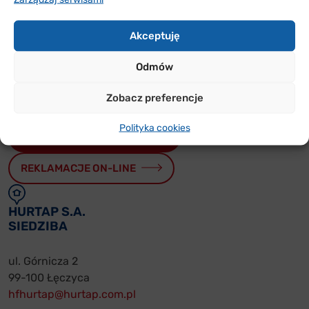
Sprawdź w jakich rejonach Polski jesteśmy i skontaktuj
się z nami
Akceptuję
Odmów
PRZYDATNE
FORMULARZE
Zobacz preferencje
Polityka cookies
WARUNKI WSPÓŁPRACY
REKLAMACJE ON-LINE
HURTAP S.A.
SIEDZIBA
ul. Górnicza 2
99-100 Łęczyca
hfhurtap@hurtap.com.pl