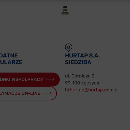
DATNE
HURTAP S.A.
ULARZE
SIEDZIBA
ul. Górnicza 2
UNKI WSPÓŁPRACY
99-100 Łęczyca
hfhurtap@hurtap.com.pl
LAMACJE ON-LINE