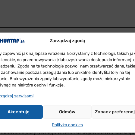
Zarządzaj zgodą
Pałacu Poznańskich ogłoszono wyniki VII edycji konku
y zapewnić jak najlepsze wrażenia, korzystamy z technologii, takich ja
t przez Klub Profesjonalnych Menedżerów.
iki cookie, do przechowywania i/lub uzyskiwania dostępu do informacji 
ządzeniu. Zgoda na te technologie pozwoli nam przetwarzać dane, taki
 byli m.in.: Wicemarszałek Województwa Łódzkiego
Krzys
k zachowanie podczas przeglądania lub unikalne identyfikatory na tej
Łódzki
Helena Pietraszkiewicz
oraz liczne grono przedsiębi
ronie. Brak wyrażenia zgody lub wycofanie zgody może niekorzystnie
w województwa łódzkiego, którzy swoją pracą zapewniają suk
łynąć na niektóre cechy i funkcje.
apominając jednocześnie o ich społecznym otoczeniu. Zgło
rządzaj serwisami
ła oceniła poziomom tegorocznej edycji jako niezmiennie 
ii:
Zarządzanie dużymi organizacjami gospodarczymi
z
Akceptuję
Odmów
Zobacz preferenc
Polityka cookies
enedżera Województwa Łódzkiego jest nie tylko dowodem u
ztałtowanie pozytywnego wizerunku województwa łódzkiego