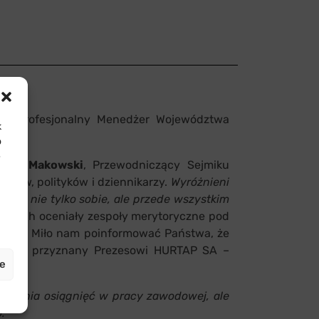
rsu „Profesjonalny Menedżer Województwa
k
o
e
ztof Makowski
, Przewodniczący Sejmiku
orców, polityków i dziennikarzy.
Wyróżnieni
ces nie tylko sobie, ale przede wszystkim
szonych oceniały zespoły merytoryczne pod
wysoki. Miło nam poinformować Państwa, że
ostał przyznany Prezesowi HURTAP SA –
je
znania osiągnięć w pracy zawodowej, ale
.