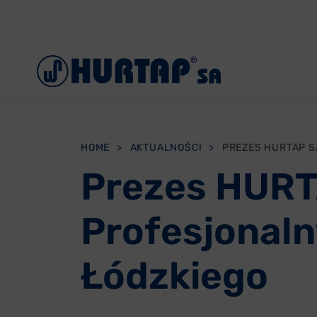
Menu
O Nas
Aktualności
Współpraca
HOME
>
AKTUALNOŚCI
>
Oddziały
Prezes HURTA
Reklamacje
Profesjonal
Oferty pracy
Łódzkiego
Kontakt