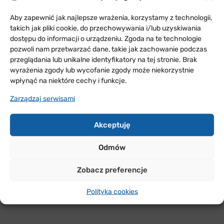
Król strzelców – Konrad Kotapka (OIA Katowice II)
zdobywca 7 bramek.
Aby zapewnić jak najlepsze wrażenia, korzystamy z technologii,
takich jak pliki cookie, do przechowywania i/lub uzyskiwania
POBIERZ PEŁNĄ GALERIĘ ZDJĘĆ
dostępu do informacji o urządzeniu. Zgoda na te technologie
pozwoli nam przetwarzać dane, takie jak zachowanie podczas
przeglądania lub unikalne identyfikatory na tej stronie. Brak
wyrażenia zgody lub wycofanie zgody może niekorzystnie
wpłynąć na niektóre cechy i funkcje.
Zarządzaj serwisami
Akceptuję
Odmów
Zobacz preferencje
Polityka cookies