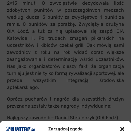
2×15 minut. O zwycięstwie decydowała ilość
zdobytych punktów w poszczególnych meczach
według klucza: 3 punkty za zwycięstwo, 1 punkt za
remis, 0 punktów za porażkę. Zwyciężyła drużyna
OIA Łódź, a tuż za nią uplasował się zespół OIA
Katowice II. Po trudach zmagań piłkarskich na
uczestników i kibiców czekał grill. Jak mówią sami
zawodnicy z roku na rok widać coraz większe
zaangażowanie i determinację wśród uczestników.
Nas jako organizatorów cieszy fakt, że organizacja
turnieju jest nie tylko formą rywalizacji sportowej, ale
przede wszystkim integracją środowiska
aptekarskiego.
Oprócz pucharów i nagród dla wszystkich drużyn
przyznane zostały także nagrody indywidualne:
Najlepszy zawodnik – Daniel Stefańczyk (OIA Łódź)
Najlepszy bramkarz – Piotr Radzikowski (OIA Łódź)
Zarządzaj zgodą