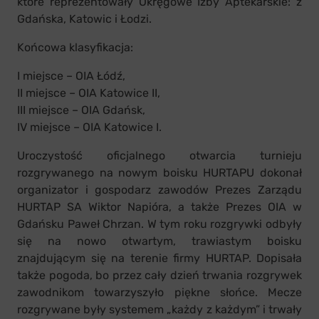
które reprezentowały Okręgowe Izby Aptekarskie: z
Gdańska, Katowic i Łodzi.
Końcowa klasyfikacja:
I miejsce – OIA Łódź,
II miejsce – OIA Katowice II,
III miejsce – OIA Gdańsk,
IV miejsce – OIA Katowice I.
Uroczystość oficjalnego otwarcia turnieju
rozgrywanego na nowym boisku HURTAPU dokonał
organizator i gospodarz zawodów Prezes Zarządu
HURTAP SA Wiktor Napióra, a także Prezes OIA w
Gdańsku Paweł Chrzan. W tym roku rozgrywki odbyły
się na nowo otwartym, trawiastym boisku
znajdującym się na terenie firmy HURTAP. Dopisała
także pogoda, bo przez cały dzień trwania rozgrywek
zawodnikom towarzyszyło piękne słońce. Mecze
rozgrywane były systemem „każdy z każdym” i trwały