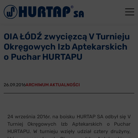
Menu
O Nas
O Nas
Firmowe
Dla apte
Łęczyca
OIA ŁÓDŹ zwycięzcą V Turnieju
Aktualności
Władze sp
Dla akcjo
Dla prod
Gdańsk
Okręgowych Izb Aptekarskich
Współpraca
Status p
Archiwum
Głogów
o Puchar HURTAPU
Oddziały
Nagrody i
Tychy
Reklamacje
Szkoleni
26.09.2016
ARCHIWUM AKTUALNOŚCI
Oferty pracy
Kontakt
24 września 2016r. na boisku HURTAP SA odbył się V
Turniej Okręgowych Izb Aptekarskich o Puchar
HURTAPU. W turnieju wzięły udział cztery drużyny,