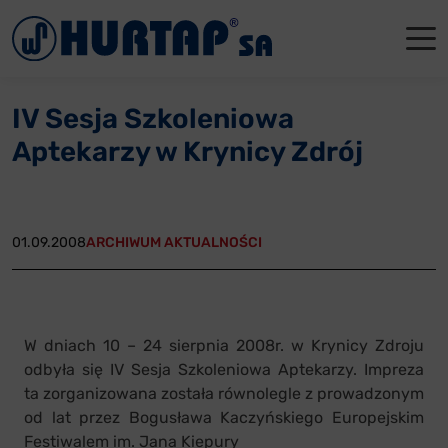
Menu
O Nas
O Nas
Firmowe
Dla apte
Łęczyca
IV Sesja Szkoleniowa
Aktualności
Władze sp
Dla akcjo
Dla prod
Gdańsk
Aptekarzy w Krynicy Zdrój
Współpraca
Status p
Archiwum
Głogów
Oddziały
Nagrody i
Tychy
01.09.2008
ARCHIWUM AKTUALNOŚCI
Reklamacje
Szkoleni
Oferty pracy
W dniach 10 – 24 sierpnia 2008r. w Krynicy Zdroju
odbyła się IV Sesja Szkoleniowa Aptekarzy. Impreza
Kontakt
ta zorganizowana została równolegle z prowadzonym
od lat przez Bogusława Kaczyńskiego Europejskim
Festiwalem im. Jana Kiepury