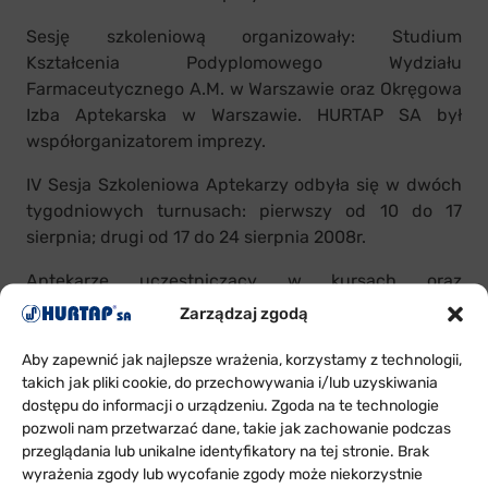
Sesję szkoleniową organizowały: Studium
Kształcenia Podyplomowego Wydziału
Farmaceutycznego A.M. w Warszawie oraz Okręgowa
Izba Aptekarska w Warszawie. HURTAP SA był
współorganizatorem imprezy.
IV Sesja Szkoleniowa Aptekarzy odbyła się w dwóch
tygodniowych turnusach: pierwszy od 10 do 17
sierpnia; drugi od 17 do 24 sierpnia 2008r.
Aptekarze uczestniczący w kursach oraz
posiedzeniach naukowo-szkoleniowych mieli
Zarządzaj zgodą
możliwość uzyskania do 38 punktów edukacyjnych
w każdym z turnusów. Oprócz szkoleń i wykładów
Aby zapewnić jak najlepsze wrażenia, korzystamy z technologii,
takich jak pliki cookie, do przechowywania i/lub uzyskiwania
uczestnicy spędzali czas na organizowanych przez
dostępu do informacji o urządzeniu. Zgoda na te technologie
festiwal im. Jana Kiepury koncertach i spektaklach.
pozwoli nam przetwarzać dane, takie jak zachowanie podczas
przeglądania lub unikalne identyfikatory na tej stronie. Brak
wyrażenia zgody lub wycofanie zgody może niekorzystnie