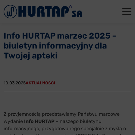
Menu
O Nas
O Nas
Firmowe
Dla apte
Łęczyca
Info HURTAP marzec 2025 –
Aktualności
Władze sp
Dla akcjo
Dla prod
Gdańsk
biuletyn informacyjny dla
Współpraca
Status p
Archiwum
Głogów
Twojej apteki
Oddziały
Nagrody i
Tychy
Reklamacje
Szkoleni
10.03.2025
AKTUALNOŚCI
Oferty pracy
Kontakt
Z przyjemnością przedstawiamy Państwu marcowe
wydanie
Info HURTAP
– naszego biuletynu
informacyjnego, przygotowanego specjalnie z myślą o