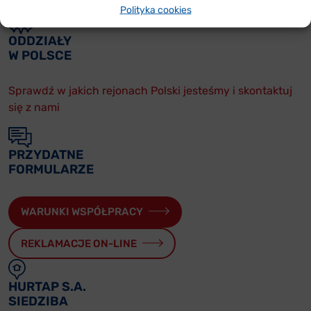
Polityka cookies
ODDZIAŁY
W POLSCE
Sprawdź w jakich rejonach Polski jesteśmy i skontaktuj
się z nami
PRZYDATNE
FORMULARZE
WARUNKI WSPÓŁPRACY
REKLAMACJE ON-LINE
HURTAP S.A.
SIEDZIBA