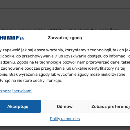
yjna dla pracowników HURTAP SA z okazji XV-lecia firmy.
Zarządzaj zgodą
stąpiło przez Prezesa Wiktora Napiórę. Był toast szampanem,
y zapewnić jak najlepsze wrażenia, korzystamy z technologii, takich ja
iki cookie, do przechowywania i/lub uzyskiwania dostępu do informacji 
ządzeniu. Zgoda na te technologie pozwoli nam przetwarzać dane, taki
any przez starszych kolegów i mogą od tej pory czuć się p
k zachowanie podczas przeglądania lub unikalne identyfikatory na tej
ronie. Brak wyrażenia zgody lub wycofanie zgody może niekorzystnie
wym jaki obecny jest od samego początku w naszej firmie i
łynąć na niektóre cechy i funkcje.
kobiet z Łęczycy i oddziałów z Głogowa i Tychów. Atmosf
 odjechał do Głogowa, a wspaniała muzyka i aura towarzyszą
rządzaj serwisami
Akceptuję
Odmów
Zobacz preferenc
Polityka cookies