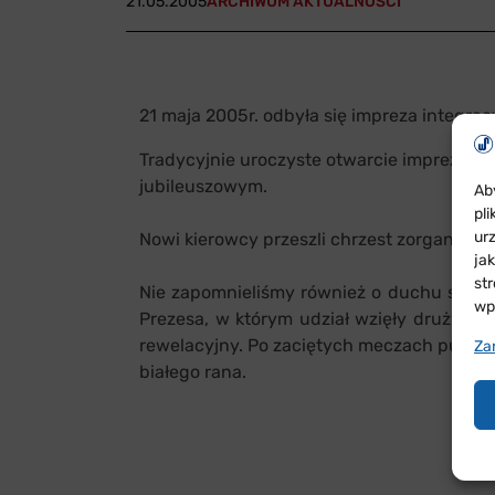
21.05.2005
ARCHIWUM AKTUALNOŚCI
21 maja 2005r. odbyła się impreza integrac
Tradycyjnie uroczyste otwarcie imprezy na
jubileuszowym.
Ab
pl
ur
Nowi kierowcy przeszli chrzest zorganizow
ja
st
Nie zapomnieliśmy również o duchu sporto
wp
Prezesa, w którym udział wzięły drużyny 
rewelacyjny. Po zaciętych meczach puchar
Za
białego rana.