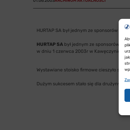
01.06.2003
ARCHIWUM AKTUALNOŚCI
HURTAP SA był jednym ze sponsorów III P
Ab
HURTAP SA
był jednym ze sponsorów III P
pl
w dniu 1 czerwca 2003r w Kawęczynie k/Gr
ur
ja
st
Wystawiane stoisko firmowe cieszyło się 
wp
Za
Dużym sukcesem stało się dla drużyny HURTA