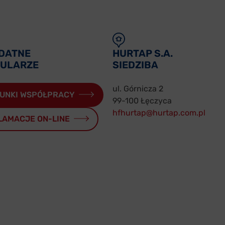
DATNE
HURTAP S.A.
ULARZE
SIEDZIBA
ul. Górnicza 2
UNKI WSPÓŁPRACY
99-100 Łęczyca
hfhurtap@hurtap.com.pl
LAMACJE ON-LINE