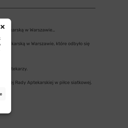
 Aptekarską w Warszawie…
k
Aptekarską w Warszawie, które odbyło się
o
e
ie aptekarzy.
ęgowej Rady Aptekarskiej w piłce siatkowej.
je