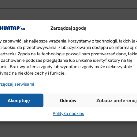
Zarządzaj zgodą
lenerowego Spotkania organizowanego przez Okręgową Izbę
y zapewnić jak najlepsze wrażenia, korzystamy z technologii, takich ja
lenerowego Spotkania organizowanego przez Okręgową Izbę 
iki cookie, do przechowywania i/lub uzyskiwania dostępu do informacji 
ójca.
ządzeniu. Zgoda na te technologie pozwoli nam przetwarzać dane, taki
k zachowanie podczas przeglądania lub unikalne identyfikatory na tej
ronie. Brak wyrażenia zgody lub wycofanie zgody może niekorzystnie
ogromnym zainteresowaniem ze strony przybyłych na spotkan
łynąć na niektóre cechy i funkcje.
rządzaj serwisami
P SA zajęcie I miejsca w III Turnieju o Puchar Prezesa Okr
Akceptuję
Odmów
Zobacz preferenc
Polityka cookies