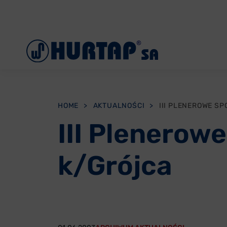
Menu
O Nas
Aktualności
Współpraca
HOME
>
AKTUALNOŚCI
>
Oddziały
III Plenerow
Reklamacje
k/Grójca
Oferty pracy
Kontakt