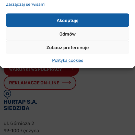
W POLSCE
Zarządzaj serwisami
Sprawdź w jakich rejonach Polski jesteśmy i skontaktuj
Akceptuję
się z nami
Odmów
PRZYDATNE
Zobacz preferencje
FORMULARZE
Polityka cookies
WARUNKI WSPÓŁPRACY
REKLAMACJE ON-LINE
HURTAP S.A.
SIEDZIBA
ul. Górnicza 2
99-100 Łęczyca