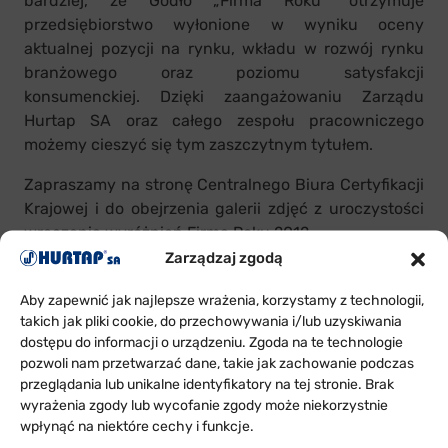
bardziej, że Godło „Firma Roku” otrzymuje
przedsiębiorstwo wyłonione w wyniku oceny
aktualnej pozycji na rynku, wkładu w rozwój rynku
branżowego oraz poziomu satysfakcji
konsumenckiej. Dzięki zaangażowaniu Zarządu
Hurtap SA oraz całego zespołu pracowniczego
możemy cieszyć się tym zaszczytnym tytułem.
Zapraszamy na stronę Centralnego Biura Certyfikacji
Krajowej i do obejrzenia galerii zdjęć z uroczystości
wręczenia wyróżnień Firma Roku 2012.
Zarządzaj zgodą
Aby zapewnić jak najlepsze wrażenia, korzystamy z technologii,
takich jak pliki cookie, do przechowywania i/lub uzyskiwania
dostępu do informacji o urządzeniu. Zgoda na te technologie
pozwoli nam przetwarzać dane, takie jak zachowanie podczas
przeglądania lub unikalne identyfikatory na tej stronie. Brak
wyrażenia zgody lub wycofanie zgody może niekorzystnie
wpłynąć na niektóre cechy i funkcje.
ODDZIAŁY