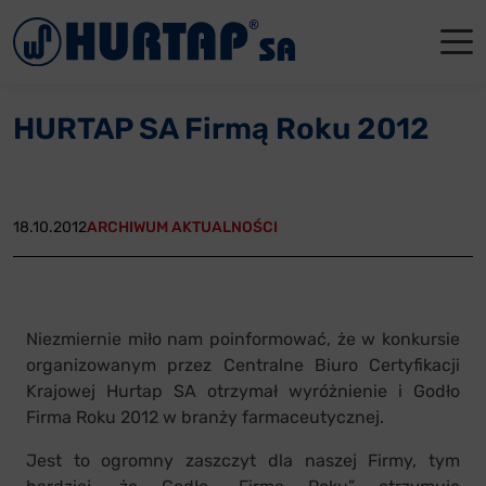
Menu
O Nas
O Nas
Firmowe
Dla apte
Łęczyca
HURTAP SA Firmą Roku 2012
Aktualności
Władze sp
Dla akcjo
Dla prod
Gdańsk
Współpraca
Status p
Archiwum
Głogów
18.10.2012
ARCHIWUM AKTUALNOŚCI
Oddziały
Nagrody i
Tychy
Reklamacje
Szkoleni
Niezmiernie miło nam poinformować, że w konkursie
Oferty pracy
organizowanym przez Centralne Biuro Certyfikacji
Krajowej Hurtap SA otrzymał wyróżnienie i Godło
Kontakt
Firma Roku 2012 w branży farmaceutycznej.
Jest to ogromny zaszczyt dla naszej Firmy, tym