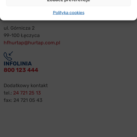
HURTAP S.A.
SIEDZIBA
Polityka cookies
ul. Górnicza 2
99-100 Łęczyca
hfhurtap@hurtap.com.pl
INFOLINIA
800 123 444
Dodatkowy kontakt
tel.:
24 721 25 13
fax: 24 721 05 43