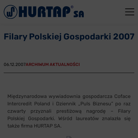
Menu
O Nas
O Nas
Firmowe
Dla apte
Łęczyca
Filary Polskiej Gospodarki 2007
Aktualności
Władze sp
Dla akcjo
Dla prod
Gdańsk
Współpraca
Status p
Archiwum
Głogów
06.12.2007
ARCHIWUM AKTUALNOŚCI
Oddziały
Nagrody i
Tychy
Reklamacje
Szkoleni
Międzynarodowa wywiadownia gospodarcza Coface
Oferty pracy
Intercredit Poland i Dziennik „Puls Biznesu” po raz
czwarty przyznali prestiżową nagrodę – Filary
Kontakt
Polskiej Gospodarki. Wśród laureatów znalazła się
także firma HURTAP SA.