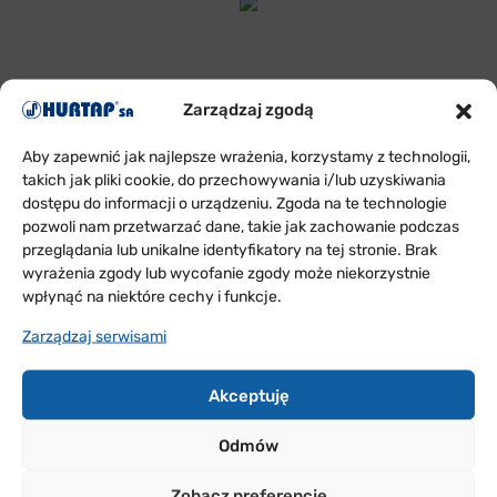
Zarządzaj zgodą
ODDZIAŁY
W POLSCE
Aby zapewnić jak najlepsze wrażenia, korzystamy z technologii,
takich jak pliki cookie, do przechowywania i/lub uzyskiwania
dostępu do informacji o urządzeniu. Zgoda na te technologie
Sprawdź w jakich rejonach Polski jesteśmy i skontaktuj
pozwoli nam przetwarzać dane, takie jak zachowanie podczas
się z nami
przeglądania lub unikalne identyfikatory na tej stronie. Brak
wyrażenia zgody lub wycofanie zgody może niekorzystnie
wpłynąć na niektóre cechy i funkcje.
PRZYDATNE
FORMULARZE
Zarządzaj serwisami
Akceptuję
WARUNKI WSPÓŁPRACY
Odmów
REKLAMACJE ON-LINE
Zobacz preferencje