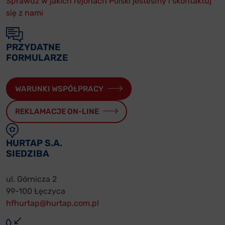
Sprawdź w jakich rejonach Polski jesteśmy i skontaktuj
się z nami
PRZYDATNE
FORMULARZE
WARUNKI WSPÓŁPRACY
REKLAMACJE ON-LINE
HURTAP S.A.
SIEDZIBA
ul. Górnicza 2
99-100 Łęczyca
hfhurtap@hurtap.com.pl