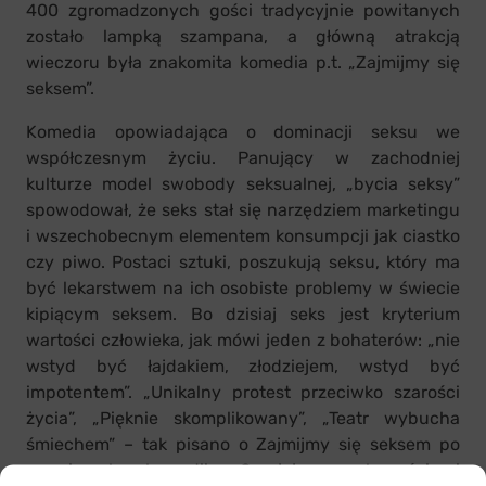
400 zgromadzonych gości tradycyjnie powitanych
zostało lampką szampana, a główną atrakcją
wieczoru była znakomita komedia p.t. „Zajmijmy się
seksem”.
Komedia opowiadająca o dominacji seksu we
współczesnym życiu. Panujący w zachodniej
kulturze model swobody seksualnej, „bycia seksy”
spowodował, że seks stał się narzędziem marketingu
i wszechobecnym elementem konsumpcji jak ciastko
czy piwo. Postaci sztuki, poszukują seksu, który ma
być lekarstwem na ich osobiste problemy w świecie
kipiącym seksem. Bo dzisiaj seks jest kryterium
wartości człowieka, jak mówi jeden z bohaterów: „nie
wstyd być łajdakiem, złodziejem, wstyd być
impotentem”. „Unikalny protest przeciwko szarości
życia”, „Pięknie skomplikowany”, „Teatr wybucha
śmiechem” – tak pisano o Zajmijmy się seksem po
premierach komedii. O jej popularności i