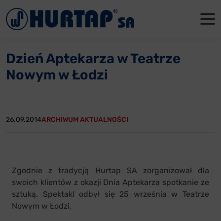
Menu
O Nas
O Nas
Firmowe
Dla apte
Łęczyca
Dzień Aptekarza w Teatrze
Aktualności
Władze sp
Dla akcjo
Dla prod
Gdańsk
Nowym w Łodzi
Współpraca
Status p
Archiwum
Głogów
Oddziały
Nagrody i
Tychy
26.09.2014
ARCHIWUM AKTUALNOŚCI
Reklamacje
Szkoleni
Oferty pracy
Zgodnie z tradycją Hurtap SA zorganizował dla
swoich klientów z okazji Dnia Aptekarza spotkanie ze
Kontakt
sztuką. Spektakl odbył się 25 września w Teatrze
Nowym w Łodzi.