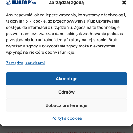
Zarządzaj zgodą
entuzjastycznym przyjęciu zadecydowały
dynamiczna i intensywna akcja, żywy i łatwy dialog.
Aby zapewnić jak najlepsze wrażenia, korzystamy z technologii,
Podkreślana przez krytyków zręczność z jaką autor
takich jak pliki cookie, do przechowywania i/lub uzyskiwania
buduje paradoksalne sytuacje i nietypowe działania,
dostępu do informacji o urządzeniu. Zgoda na te technologie
by zaangażować widzów w świat stworzony w jego
pozwoli nam przetwarzać dane, takie jak zachowanie podczas
wyobraźni.
przeglądania lub unikalne identyfikatory na tej stronie. Brak
wyrażenia zgody lub wycofanie zgody może niekorzystnie
Przezabawna komedia obfitowała w nieoczekiwane
wpłynąć na niektóre cechy i funkcje.
zwroty akcji i dowcipne dialogi w brawurowym
Zarządzaj serwisami
wykonaniu aktorów komediowych: Mirosławy
Olbińskiej, Aleksandry Posielężnej, Katarzyny Żuk,
Akceptuję
Marka Lipskiego, Sławomira Suleja.
Odmów
Zobacz preferencje
ODDZIAŁY
W POLSCE
Polityka cookies