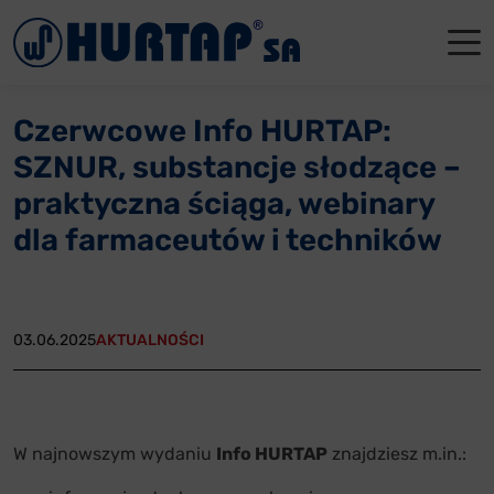
Menu
O Nas
O Nas
Firmowe
Dla apte
Łęczyca
Czerwcowe Info HURTAP:
Aktualności
Władze sp
Dla akcjo
Dla prod
Gdańsk
SZNUR, substancje słodzące –
Współpraca
Status p
Archiwum
Głogów
praktyczna ściąga, webinary
dla farmaceutów i techników
Oddziały
Nagrody i
Tychy
Reklamacje
Szkoleni
03.06.2025
AKTUALNOŚCI
Oferty pracy
Kontakt
W najnowszym wydaniu
Info HURTAP
znajdziesz m.in.: