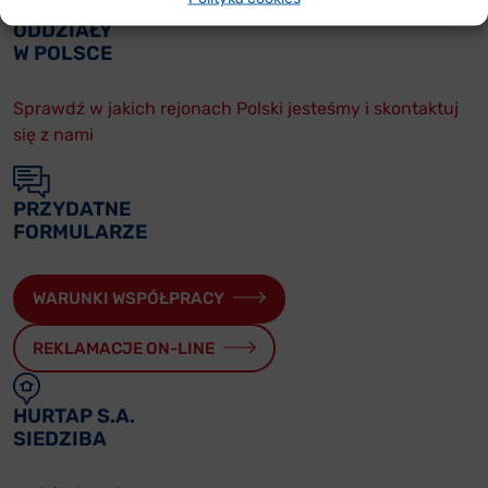
ODDZIAŁY
W POLSCE
Sprawdź w jakich rejonach Polski jesteśmy i skontaktuj
się z nami
PRZYDATNE
FORMULARZE
WARUNKI WSPÓŁPRACY
REKLAMACJE ON-LINE
HURTAP S.A.
SIEDZIBA