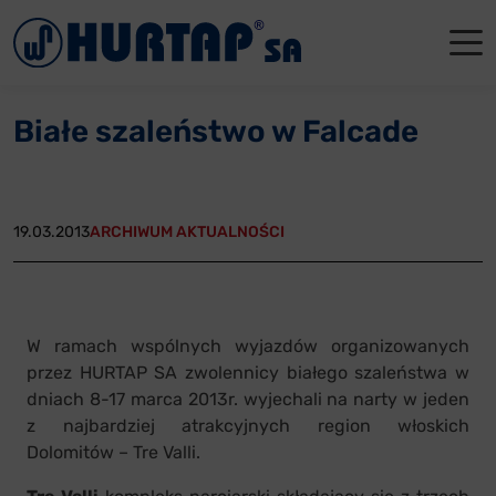
Menu
O Nas
O Nas
Firmowe
Dla apte
Łęczyca
Białe szaleństwo w Falcade
Aktualności
Władze sp
Dla akcjo
Dla prod
Gdańsk
Współpraca
Status p
Archiwum
Głogów
19.03.2013
ARCHIWUM AKTUALNOŚCI
Oddziały
Nagrody i
Tychy
Reklamacje
Szkoleni
W ramach wspólnych wyjazdów organizowanych
Oferty pracy
przez HURTAP SA zwolennicy białego szaleństwa w
dniach 8-17 marca 2013r. wyjechali na narty w jeden
Kontakt
z najbardziej atrakcyjnych region włoskich
Dolomitów – Tre Valli.