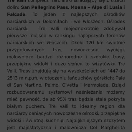
Tre Valli
kompleks narciarski składający się z trzech
dolin:
San Pellegrino Pass, Moena – Alpe di Lusia i
Falcade
. To jeden z najlepszych ośrodków
narciarskich w Dolomitach i we Włoszech. Ośrodek
narciarski Tre Valli niejednokrotnie zdobywał
pierwsze miejsce w rankingu najlepszych terenów
narciarskich we Włoszech. Około 120 km świetnie
przygotowanych tras, nowoczesne wyciągi,
malownicze bardzo różnorodne i szerokie trasy,
przepiękne widoki i dużo słońca to wizytówka Tre
Valli. Trasy znajdują się na wysokościach od 1447 do
2513 m n.p.m. w otoczeniu łańcuchów górskich: Pale
di San Martino, Pelmo, Civetta i Marmolada. Dzięki
rozbudowanemu systemowi naśnieżania możemy
mieć pewność, że aż 95% tras będzie stale pokryta
białym puchem. Tre Valli to idealny region dla
narciarzy ceniących nowoczesne ośrodki, przepiękne
widoki i świetną kuchnię. Najpiękniejszym szczytem
jest majestatyczna i malownicza Col Margherita