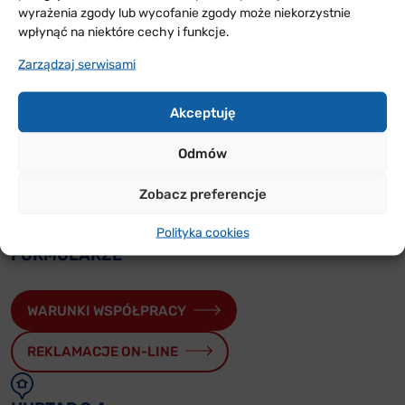
wyrażenia zgody lub wycofanie zgody może niekorzystnie
wpłynąć na niektóre cechy i funkcje.
Zarządzaj serwisami
ODDZIAŁY
W POLSCE
Akceptuję
Sprawdź w jakich rejonach Polski jesteśmy i skontaktuj
Odmów
się z nami
Zobacz preferencje
Polityka cookies
PRZYDATNE
FORMULARZE
WARUNKI WSPÓŁPRACY
REKLAMACJE ON-LINE