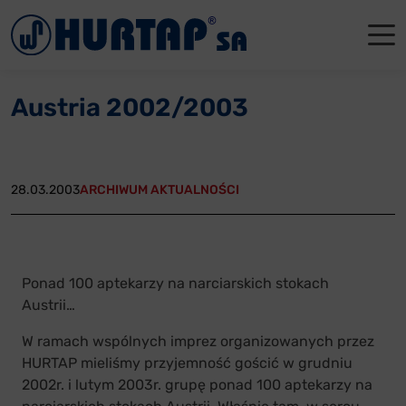
Menu
O Nas
O Nas
Firmowe
Dla apte
Łęczyca
Austria 2002/2003
Aktualności
Władze sp
Dla akcjo
Dla prod
Gdańsk
Współpraca
Status p
Archiwum
Głogów
28.03.2003
ARCHIWUM AKTUALNOŚCI
Oddziały
Nagrody i
Tychy
Reklamacje
Szkoleni
Ponad 100 aptekarzy na narciarskich stokach
Oferty pracy
Austrii…
Kontakt
W ramach wspólnych imprez organizowanych przez
HURTAP mieliśmy przyjemność gościć w grudniu
2002r. i lutym 2003r. grupę ponad 100 aptekarzy na